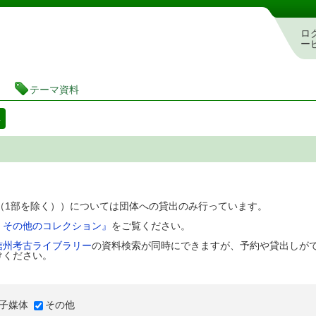
図書館 蔵書検索・予約システム
ロ
ー
テーマ資料
料
D（1部を除く））については団体への貸出のみ行っています。
、その他のコレクション』
をご覧ください。
信州考古ライブラリー
の資料検索が同時にできますが、予約や貸出しが
けください。
子媒体
その他