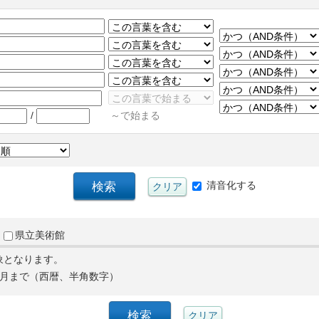
/
～で始まる
清音化する
県立美術館
象となります。
月まで（西暦、半角数字）