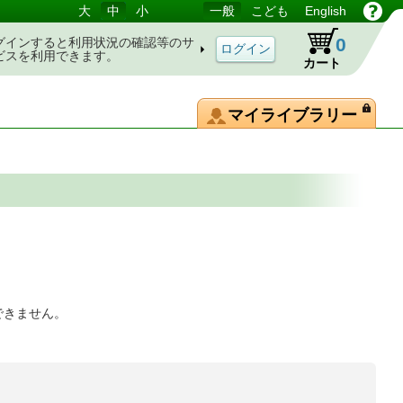
大
中
小
一般
こども
English
0
グインすると利用状況の確認等のサ
ビスを利用できます。
カート
マイライブラリー
できません。