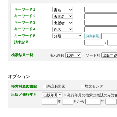
キーワード１
キーワード２
キーワード３
キーワード４
キーワード５
/
請求記号
検索結果一覧
表示件数
ソート順
オプション
県立長野図
埋文センタ
検索対象図書館
出版／発行年月
※発行年月の検索は雑誌のみ対
年
月から
年