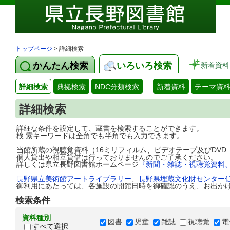
トップページ
> 詳細検索
かんたん検索
いろいろ検索
新着資料
詳細検索
典拠検索
NDC分類検索
新着資料
テーマ資
詳細検索
詳細な条件を設定して、蔵書を検索することができます。
検 索キーワードは全角でも半角でも入力できます。
当館所蔵の視聴覚資料（16ミリフィルム、ビデオテープ及びDV
個人貸出や相互貸借は行っておりませんのでご了承ください。
詳しくは県立長野図書館ホームページ
『新聞・雑誌・視聴覚資料
長野県立美術館アートライブラリー
、
長野県埋蔵文化財センター
御利用にあたっては、各施設の開館日時を御確認のうえ、お出か
検索条件
資料種別
図書
児童
雑誌
視聴覚
電
すべて選択