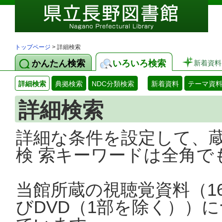
トップページ
> 詳細検索
かんたん検索
いろいろ検索
新着資料
詳細検索
典拠検索
NDC分類検索
新着資料
テーマ資
詳細検索
詳細な条件を設定して、
検 索キーワードは全角で
当館所蔵の視聴覚資料（1
びDVD（1部を除く））