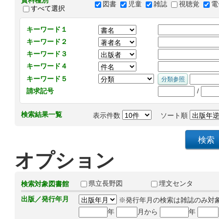
資料種別
図書
児童
雑誌
視聴覚
電
すべて選択
キーワード１
キーワード２
キーワード３
キーワード４
キーワード５
/
請求記号
検索結果一覧
表示件数
ソート順
オプション
県立長野図
埋文センタ
検索対象図書館
出版／発行年月
※発行年月の検索は雑誌のみ対
年
月から
年