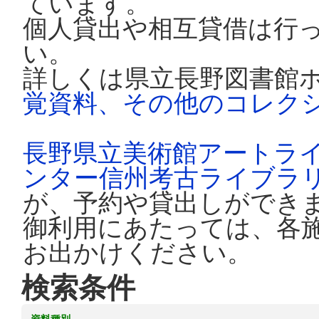
ています。
個人貸出や相互貸借は行
い。
詳しくは県立長野図書館
覚資料、その他のコレク
長野県立美術館アートラ
ンター信州考古ライブラ
が、予約や貸出しができ
御利用にあたっては、各
お出かけください。
検索条件