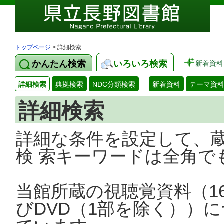
トップページ
> 詳細検索
かんたん検索
いろいろ検索
新着資料
詳細検索
典拠検索
NDC分類検索
新着資料
テーマ資
詳細検索
詳細な条件を設定して、
検 索キーワードは全角で
当館所蔵の視聴覚資料（1
びDVD（1部を除く））