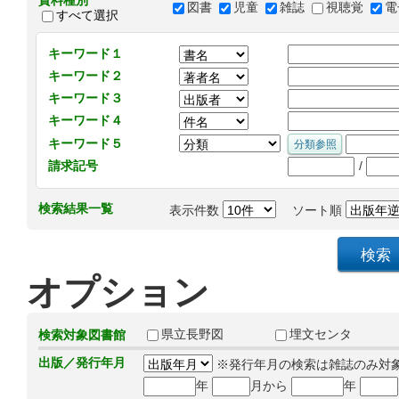
資料種別
図書
児童
雑誌
視聴覚
電
すべて選択
キーワード１
キーワード２
キーワード３
キーワード４
キーワード５
/
請求記号
検索結果一覧
表示件数
ソート順
オプション
県立長野図
埋文センタ
検索対象図書館
出版／発行年月
※発行年月の検索は雑誌のみ対
年
月から
年