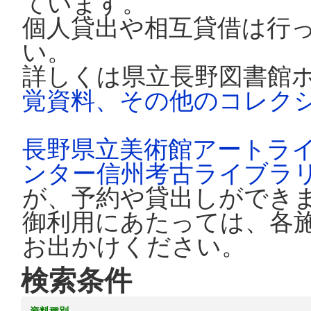
ています。
個人貸出や相互貸借は行
い。
詳しくは県立長野図書館
覚資料、その他のコレク
長野県立美術館アートラ
ンター信州考古ライブラ
が、予約や貸出しができ
御利用にあたっては、各
お出かけください。
検索条件