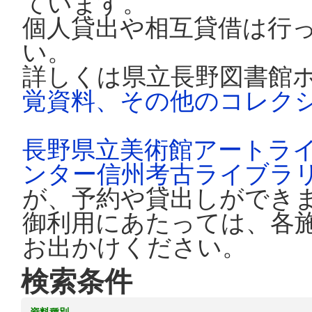
ています。
個人貸出や相互貸借は行
い。
詳しくは県立長野図書館
覚資料、その他のコレク
長野県立美術館アートラ
ンター信州考古ライブラ
が、予約や貸出しができ
御利用にあたっては、各
お出かけください。
検索条件