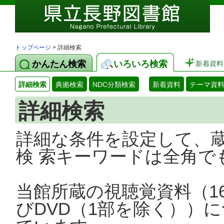
トップページ
> 詳細検索
かんたん検索
いろいろ検索
新着資料
詳細検索
典拠検索
NDC分類検索
新着資料
テーマ資
詳細検索
詳細な条件を設定して、
検 索キーワードは全角で
当館所蔵の視聴覚資料（1
びDVD（1部を除く））