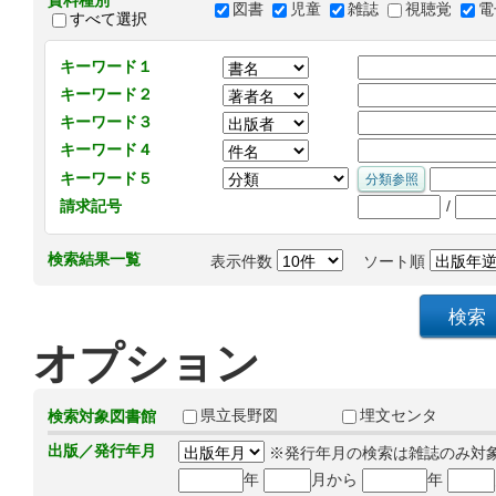
資料種別
図書
児童
雑誌
視聴覚
電
すべて選択
キーワード１
キーワード２
キーワード３
キーワード４
キーワード５
/
請求記号
検索結果一覧
表示件数
ソート順
オプション
県立長野図
埋文センタ
検索対象図書館
出版／発行年月
※発行年月の検索は雑誌のみ対
年
月から
年