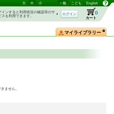
大
中
小
一般
こども
English
0
グインすると利用状況の確認等のサ
ビスを利用できます。
カート
マイライブラリー
できません。