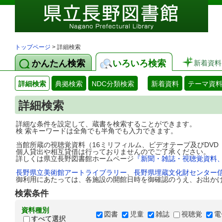
トップページ
> 詳細検索
かんたん検索
いろいろ検索
新着資料
詳細検索
典拠検索
NDC分類検索
新着資料
テーマ資
詳細検索
詳細な条件を設定して、蔵書を検索することができます。
検 索キーワードは全角でも半角でも入力できます。
当館所蔵の視聴覚資料（16ミリフィルム、ビデオテープ及びDV
個人貸出や相互貸借は行っておりませんのでご了承ください。
詳しくは県立長野図書館ホームページ
『新聞・雑誌・視聴覚資料
長野県立美術館アートライブラリー
、
長野県埋蔵文化財センター
御利用にあたっては、各施設の開館日時を御確認のうえ、お出か
検索条件
資料種別
図書
児童
雑誌
視聴覚
電
すべて選択