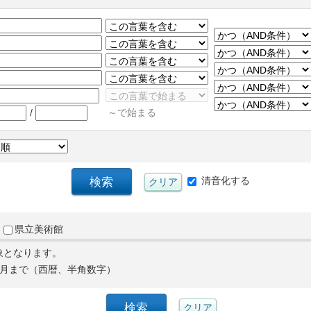
/
～で始まる
清音化する
県立美術館
象となります。
月まで（西暦、半角数字）