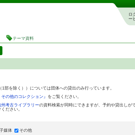
図書館 蔵書検索・予約システム
ロ
ー
テーマ資料
料
D（1部を除く））については団体への貸出のみ行っています。
、その他のコレクション』
をご覧ください。
信州考古ライブラリー
の資料検索が同時にできますが、予約や貸出しが
けください。
子媒体
その他