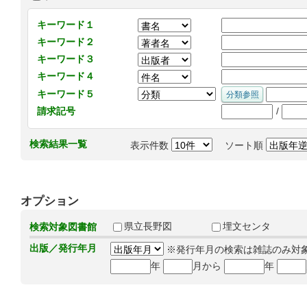
キーワード１
キーワード２
キーワード３
キーワード４
キーワード５
/
請求記号
検索結果一覧
表示件数
ソート順
オプション
県立長野図
埋文センタ
検索対象図書館
出版／発行年月
※発行年月の検索は雑誌のみ対
年
月から
年