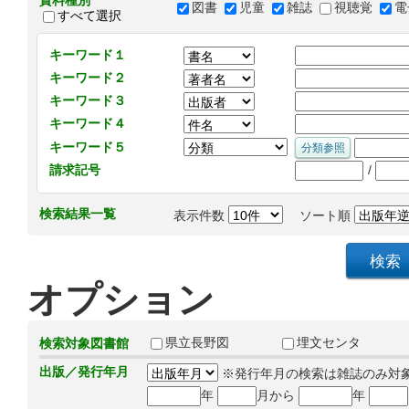
資料種別
図書
児童
雑誌
視聴覚
電
すべて選択
キーワード１
キーワード２
キーワード３
キーワード４
キーワード５
/
請求記号
検索結果一覧
表示件数
ソート順
オプション
県立長野図
埋文センタ
検索対象図書館
出版／発行年月
※発行年月の検索は雑誌のみ対
年
月から
年