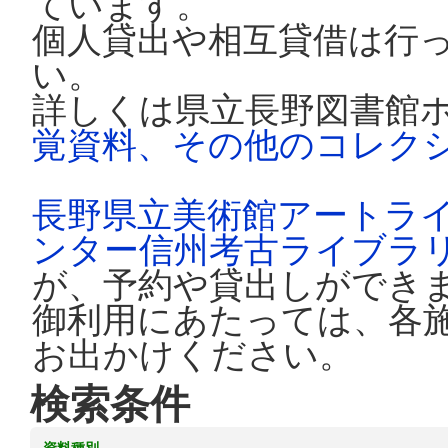
ています。
個人貸出や相互貸借は行
い。
詳しくは県立長野図書館
覚資料、その他のコレク
長野県立美術館アートラ
ンター信州考古ライブラ
が、予約や貸出しができ
御利用にあたっては、各
お出かけください。
検索条件