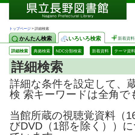
トップページ
> 詳細検索
かんたん検索
いろいろ検索
新着資料
詳細検索
典拠検索
NDC分類検索
新着資料
テーマ資
詳細検索
詳細な条件を設定して、
検 索キーワードは全角で
当館所蔵の視聴覚資料（1
びDVD（1部を除く））