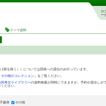
図書館 蔵書検索・予約システム
ロ
ー
テーマ資料
料
D（1部を除く））については団体への貸出のみ行っています。
、その他のコレクション』
をご覧ください。
信州考古ライブラリー
の資料検索が同時にできますが、予約や貸出しが
けください。
子媒体
その他