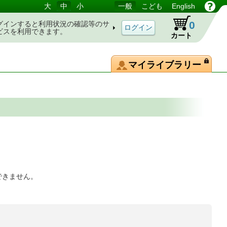
大
中
小
一般
こども
English
0
グインすると利用状況の確認等のサ
ビスを利用できます。
カート
マイライブラリー
できません。