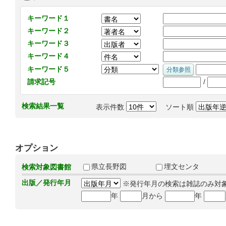
キーワード１
キーワード２
キーワード３
キーワード４
キーワード５
/
請求記号
検索結果一覧
表示件数
ソート順
オプション
県立長野図
埋文センタ
検索対象図書館
出版／発行年月
※発行年月の検索は雑誌のみ対
年
月から
年