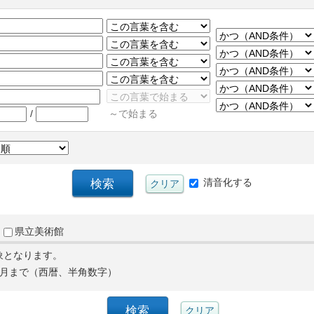
/
～で始まる
清音化する
県立美術館
象となります。
月まで（西暦、半角数字）