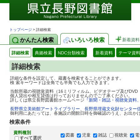
トップページ
> 詳細検索
かんたん検索
いろいろ検索
新着資料
詳細検索
典拠検索
NDC分類検索
新着資料
テーマ資
詳細検索
詳細な条件を設定して、蔵書を検索することができます。
検 索キーワードは全角でも半角でも入力できます。
当館所蔵の視聴覚資料（16ミリフィルム、ビデオテープ及びDV
個人貸出や相互貸借は行っておりませんのでご了承ください。
詳しくは県立長野図書館ホームページ
『新聞・雑誌・視聴覚資料
長野県立美術館アートライブラリー
、
長野県埋蔵文化財センター
御利用にあたっては、各施設の開館日時を御確認のうえ、お出か
検索条件
資料種別
図書
児童
雑誌
視聴覚
電
すべて選択