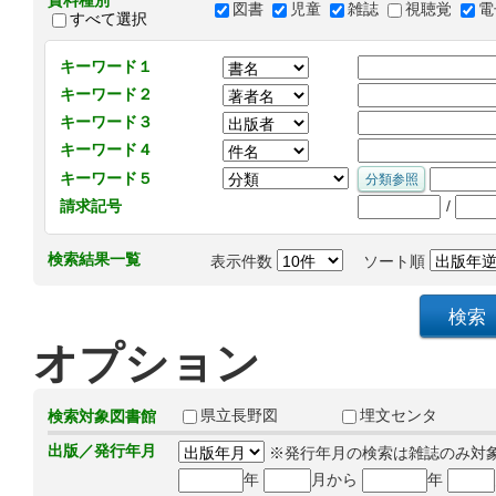
資料種別
図書
児童
雑誌
視聴覚
電
すべて選択
キーワード１
キーワード２
キーワード３
キーワード４
キーワード５
/
請求記号
検索結果一覧
表示件数
ソート順
オプション
県立長野図
埋文センタ
検索対象図書館
出版／発行年月
※発行年月の検索は雑誌のみ対
年
月から
年