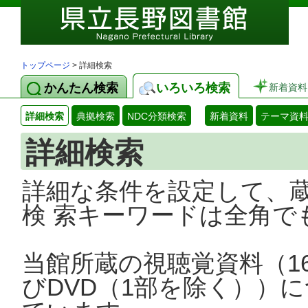
トップページ
> 詳細検索
かんたん検索
いろいろ検索
新着資料
詳細検索
典拠検索
NDC分類検索
新着資料
テーマ資
詳細検索
詳細な条件を設定して、
検 索キーワードは全角で
当館所蔵の視聴覚資料（1
びDVD（1部を除く））