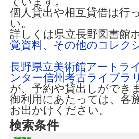
ています。
個人貸出や相互貸借は行
い。
詳しくは県立長野図書館
覚資料、その他のコレク
長野県立美術館アートラ
ンター信州考古ライブラ
が、予約や貸出しができ
御利用にあたっては、各
お出かけください。
検索条件