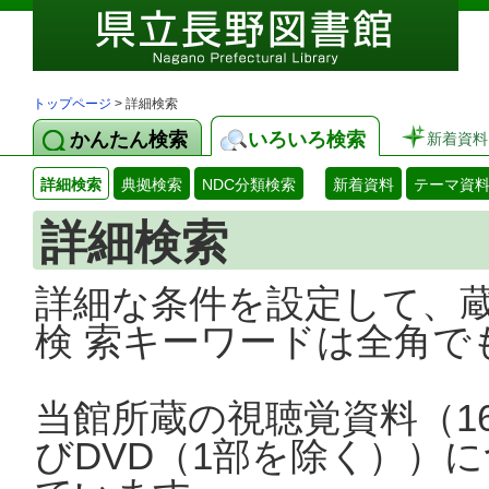
トップページ
> 詳細検索
かんたん検索
いろいろ検索
新着資料
詳細検索
典拠検索
NDC分類検索
新着資料
テーマ資
詳細検索
詳細な条件を設定して、
検 索キーワードは全角で
当館所蔵の視聴覚資料（1
びDVD（1部を除く））