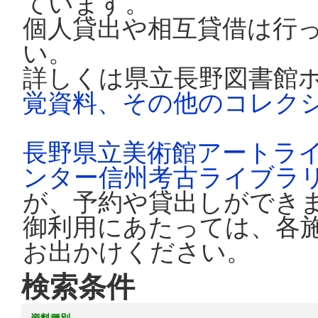
ています。
個人貸出や相互貸借は行
い。
詳しくは県立長野図書館
覚資料、その他のコレク
長野県立美術館アートラ
ンター信州考古ライブラ
が、予約や貸出しができ
御利用にあたっては、各
お出かけください。
検索条件