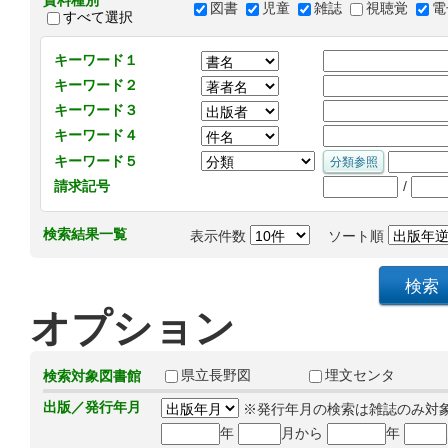
資料種別
図書
児童
雑誌
視聴覚
電
すべて選択
キーワード１
キーワード２
キーワード３
キーワード４
キーワード５
/
請求記号
検索結果一覧
表示件数
ソート順
オプション
県立長野図
埋文センタ
検索対象図書館
出版／発行年月
※発行年月の検索は雑誌のみ対
年
月から
年