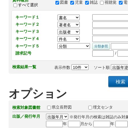
資料種別
図書
児童
雑誌
視聴覚
電
すべて選択
キーワード１
キーワード２
キーワード３
キーワード４
キーワード５
/
請求記号
検索結果一覧
表示件数
ソート順
オプション
県立長野図
埋文センタ
検索対象図書館
出版／発行年月
※発行年月の検索は雑誌のみ対
年
月から
年