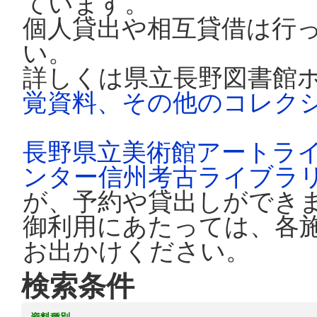
ています。
個人貸出や相互貸借は行
い。
詳しくは県立長野図書館
覚資料、その他のコレク
長野県立美術館アートラ
ンター信州考古ライブラ
が、予約や貸出しができ
御利用にあたっては、各
お出かけください。
検索条件