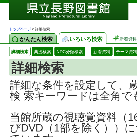
トップページ
> 詳細検索
かんたん検索
いろいろ検索
新着資料
詳細検索
典拠検索
NDC分類検索
新着資料
テーマ資
詳細検索
詳細な条件を設定して、
検 索キーワードは全角で
当館所蔵の視聴覚資料（1
びDVD（1部を除く））