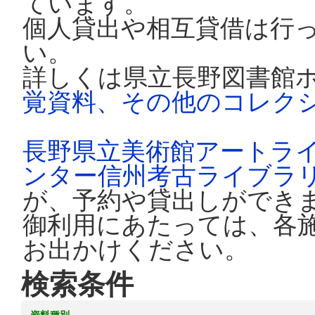
ています。
個人貸出や相互貸借は行
い。
詳しくは県立長野図書館
覚資料、その他のコレク
長野県立美術館アートラ
ンター信州考古ライブラ
が、予約や貸出しができ
御利用にあたっては、各
お出かけください。
検索条件