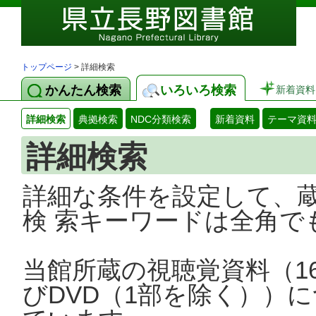
トップページ
> 詳細検索
かんたん検索
いろいろ検索
新着資料
詳細検索
典拠検索
NDC分類検索
新着資料
テーマ資
詳細検索
詳細な条件を設定して、
検 索キーワードは全角で
当館所蔵の視聴覚資料（1
びDVD（1部を除く））