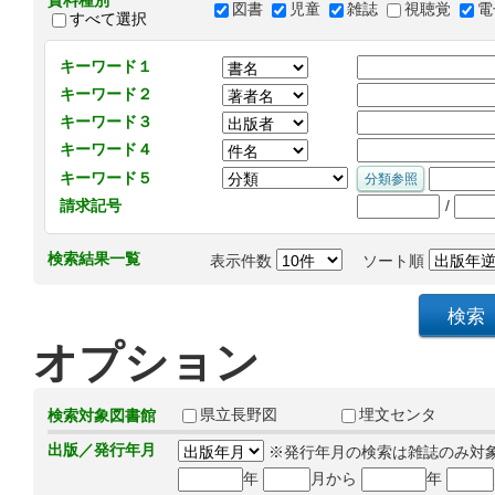
資料種別
図書
児童
雑誌
視聴覚
電
すべて選択
キーワード１
キーワード２
キーワード３
キーワード４
キーワード５
/
請求記号
検索結果一覧
表示件数
ソート順
オプション
県立長野図
埋文センタ
検索対象図書館
出版／発行年月
※発行年月の検索は雑誌のみ対
年
月から
年