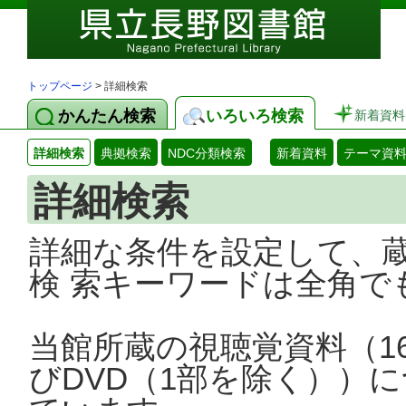
トップページ
> 詳細検索
かんたん検索
いろいろ検索
新着資料
詳細検索
典拠検索
NDC分類検索
新着資料
テーマ資
詳細検索
詳細な条件を設定して、
検 索キーワードは全角で
当館所蔵の視聴覚資料（1
びDVD（1部を除く））