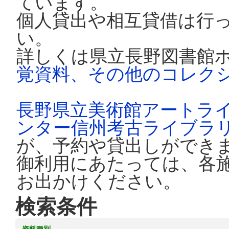
ています。
個人貸出や相互貸借は行
い。
詳しくは県立長野図書館
覚資料、その他のコレク
長野県立美術館アートラ
ンター信州考古ライブラ
が、予約や貸出しができ
御利用にあたっては、各
お出かけください。
検索条件