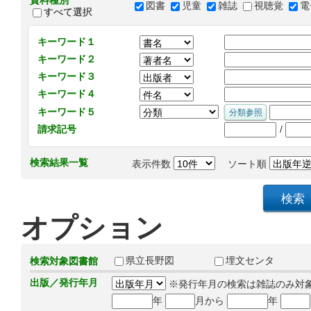
資料種別
図書
児童
雑誌
視聴覚
電
すべて選択
キーワード１
キーワード２
キーワード３
キーワード４
キーワード５
/
請求記号
検索結果一覧
表示件数
ソート順
オプション
県立長野図
埋文センタ
検索対象図書館
出版／発行年月
※発行年月の検索は雑誌のみ対
年
月から
年