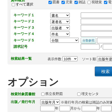
資料種別
図書
児童
雑誌
視聴覚
電
すべて選択
キーワード１
キーワード２
キーワード３
キーワード４
キーワード５
/
請求記号
検索結果一覧
表示件数
ソート順
オプション
県立長野図
埋文センタ
検索対象図書館
出版／発行年月
※発行年月の検索は雑誌のみ対
年
月から
年