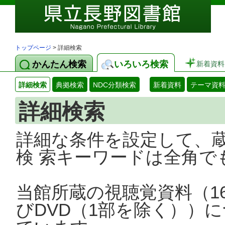
トップページ
> 詳細検索
かんたん検索
いろいろ検索
新着資料
詳細検索
典拠検索
NDC分類検索
新着資料
テーマ資
詳細検索
詳細な条件を設定して、
検 索キーワードは全角で
当館所蔵の視聴覚資料（1
びDVD（1部を除く））