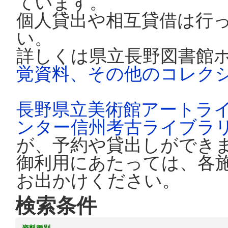
ています。
個人貸出や相互貸借は行
い。
詳しくは県立長野図書館
覚資料、その他のコレク
長野県立美術館アートラ
ンター信州考古ライブラ
が、予約や貸出しができ
御利用にあたっては、各
お出かけください。
検索条件