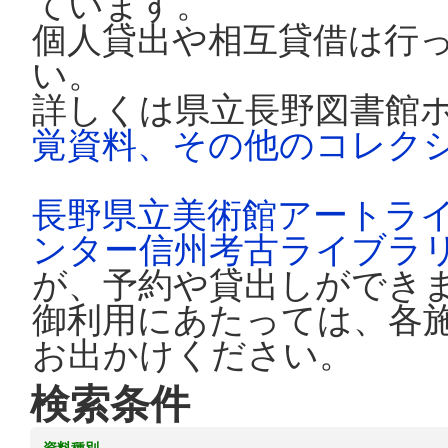
ています。
個人貸出や相互貸借は行
い。
詳しくは県立長野図書館
覚資料、その他のコレク
長野県立美術館アートラ
ンター信州考古ライブラ
が、予約や貸出しができ
御利用にあたっては、各
お出かけください。
検索条件