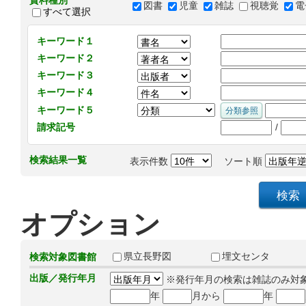
資料種別
図書
児童
雑誌
視聴覚
電
すべて選択
キーワード１
キーワード２
キーワード３
キーワード４
キーワード５
/
請求記号
検索結果一覧
表示件数
ソート順
オプション
県立長野図
埋文センタ
検索対象図書館
出版／発行年月
※発行年月の検索は雑誌のみ対
年
月から
年