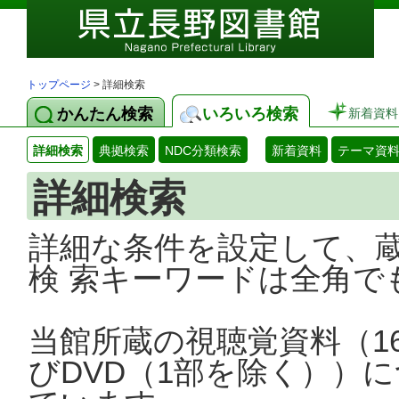
トップページ
> 詳細検索
かんたん検索
いろいろ検索
新着資料
詳細検索
典拠検索
NDC分類検索
新着資料
テーマ資
詳細検索
詳細な条件を設定して、
検 索キーワードは全角で
当館所蔵の視聴覚資料（1
びDVD（1部を除く））