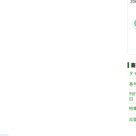
20
書
タ
巻
刊
日
特
出