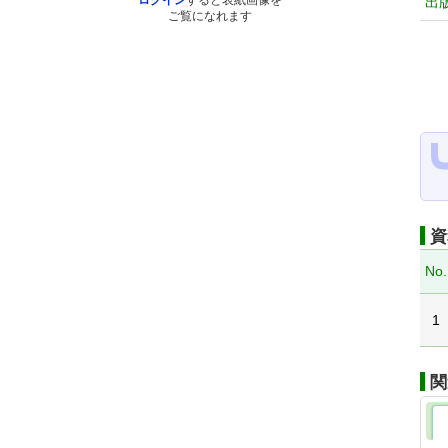
ログイン
すると表紙画像を
出
ご覧になれます
資
No.
1
関