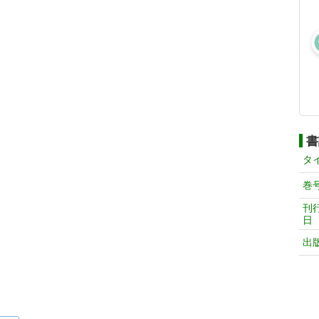
書
タ
巻
刊
日
出