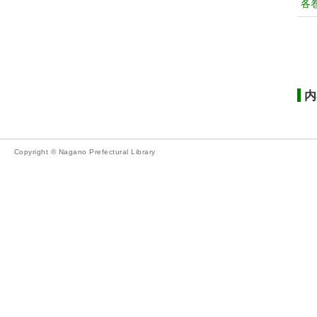
各
内
Copyright © Nagano Prefectural Library