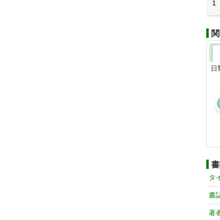
1
関
日
書
タ
書
著