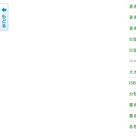
著
著
著
出
出
ペ
大
IS
分
書
書
各