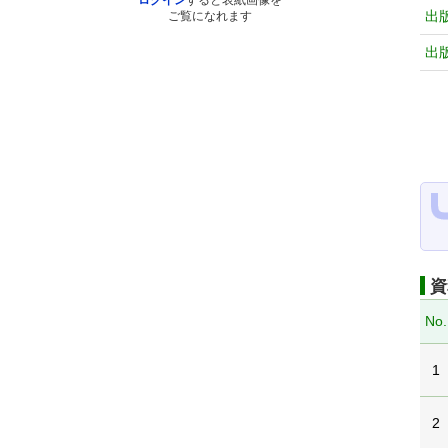
ログイン
すると表紙画像を
出
ご覧になれます
出
資
No.
1
2