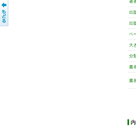
著
出
出
ペ
大
分
書
書
内