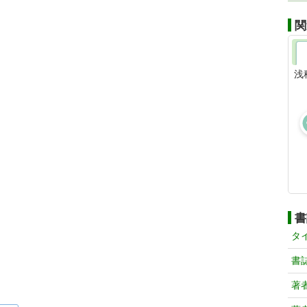
関
浅
書
タ
書
著