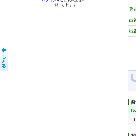
ログイン
すると表紙画像を
ご覧になれます
著
出
出
資
No
1