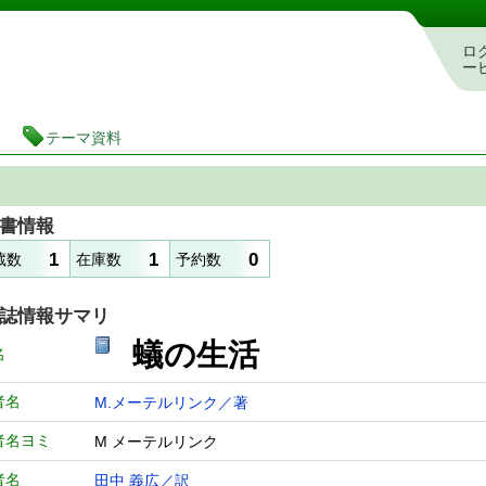
図書館 蔵書検索・予約システム
ロ
ー
テーマ資料
書情報
1
1
0
蔵数
在庫数
予約数
誌情報サマリ
蟻の生活
名
者名
M.メーテルリンク／著
者名ヨミ
M メーテルリンク
者名
田中 義広／訳