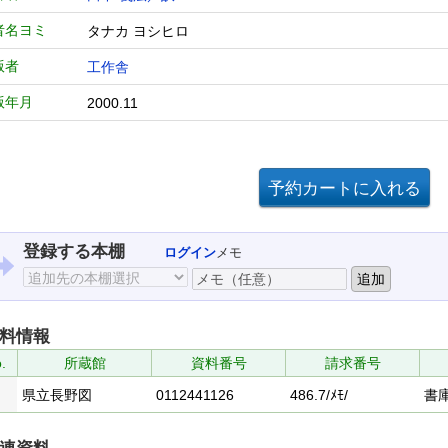
者名ヨミ
タナカ ヨシヒロ
版者
工作舎
版年月
2000.11
登録する本棚
ログイン
メモ
料情報
.
所蔵館
資料番号
請求番号
県立長野図
0112441126
486.7/ﾒﾓ/
書