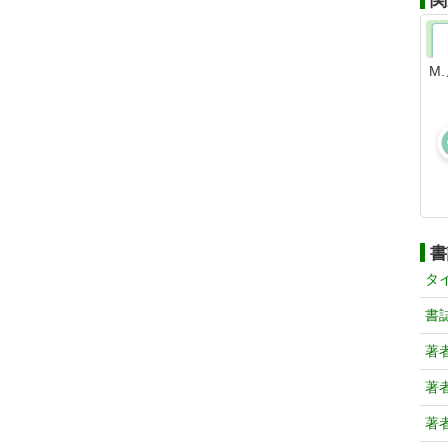
関
M
書
タ
書
著
著
著