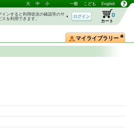
大
中
小
一般
こども
English
0
グインすると利用状況の確認等のサ
ビスを利用できます。
カート
マイライブラリー