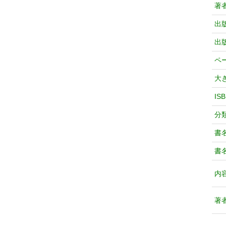
著
出
出
ペ
大
IS
分
書
書
内
著