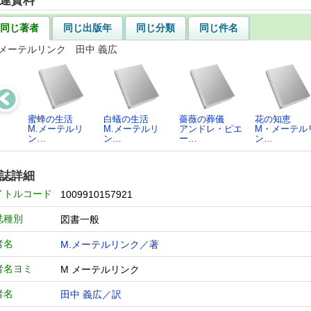
連資料
同じ著者
同じ出版年
同じ分類
同じ件名
.メーテルリンク 田中 義広
蜜蜂の生活
白蟻の生活
薔薇の葬儀
花の知恵
M.メーテルリ
M.メーテルリ
アンドレ・ピエ
M・メーテル
ン…
ン…
ー…
ン…
誌詳細
イトルコード
1009910157921
誌種別
図書一般
者名
M.メーテルリンク／著
者名ヨミ
M メーテルリンク
者名
田中 義広／訳