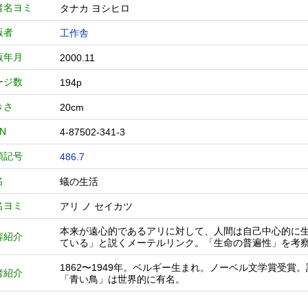
者名ヨミ
タナカ ヨシヒロ
版者
工作舎
版年月
2000.11
ージ数
194p
きさ
20cm
BN
4-87502-341-3
類記号
486.7
名
蟻の生活
名ヨミ
アリ ノ セイカツ
本来が遠心的であるアリに対して、人間は自己中心的に
容紹介
ている」と説くメーテルリンク。「生命の普遍性」を考察す
1862〜1949年。ベルギー生まれ。ノーベル文学賞受
者紹介
「青い鳥」は世界的に有名。