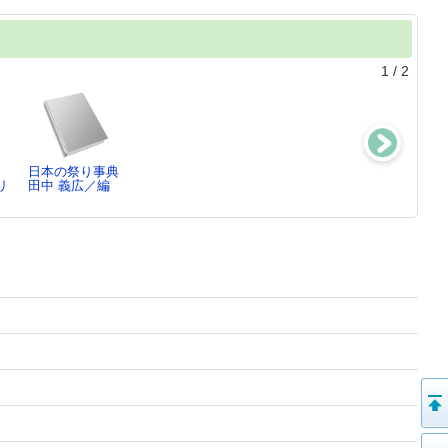
1
/
2
日本の祭り事典
蜜蜂の生活
リ
田中 義広／編
M・メーテルリ
ン…