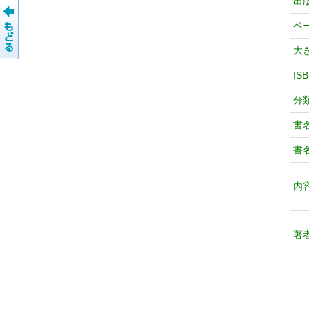
出
ペ
大
IS
分
書
書
内
著