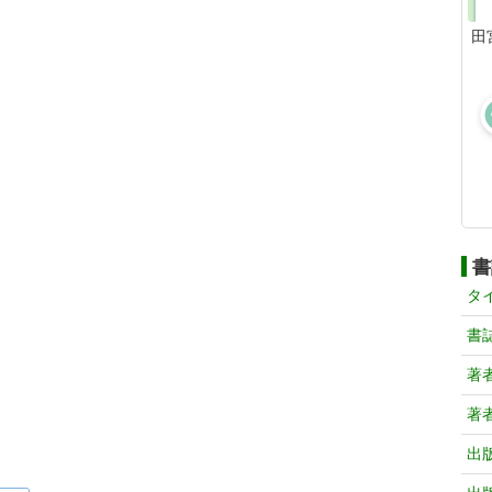
田
書
タ
書
著
著
出