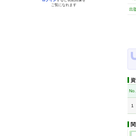
ログイン
すると表紙画像を
ご覧になれます
出
資
No.
1
関