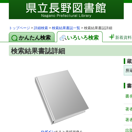
トップページ
>
詳細検索
>
検索結果書誌一覧
> 検索結果書誌詳細
かんたん検索
いろいろ検索
新着資料
検索結果書誌詳細
蔵
所
書
書
著
著
出