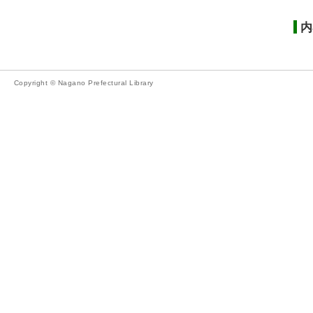
内
Copyright © Nagano Prefectural Library