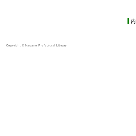
内
Copyright © Nagano Prefectural Library