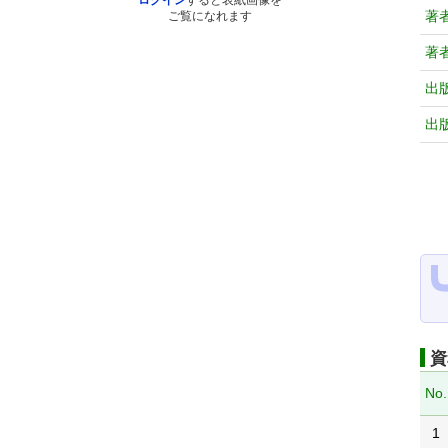
ログイン
すると表紙画像を
著
ご覧になれます
著
出
出
資
No.
1