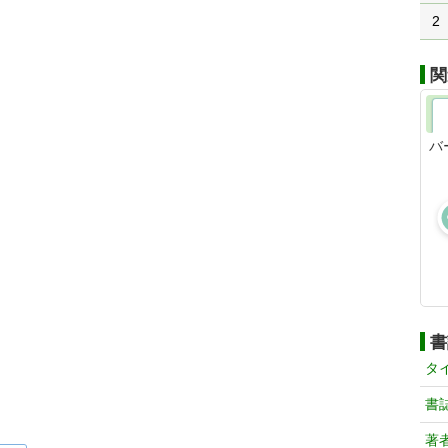
2
関
バ
書
タ
書
著