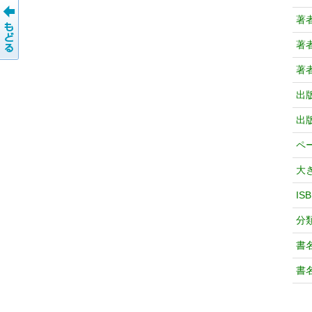
著
著
著
出
出
ペ
大
IS
分
書
書