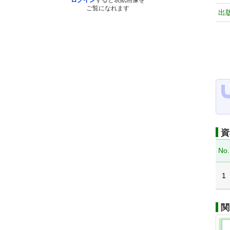
ログイン
すると表紙画像を
ご覧になれます
出
資
No.
1
関