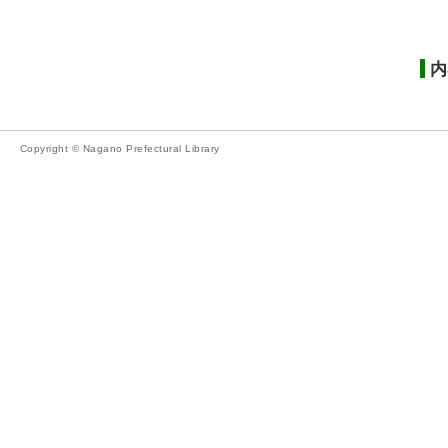
内
Copyright © Nagano Prefectural Library