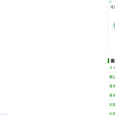
滝
書
タ
書
著
著
出
出