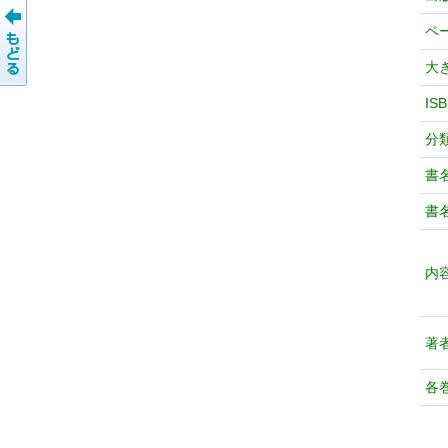
ペ
大
IS
分
書
書
内
著
各