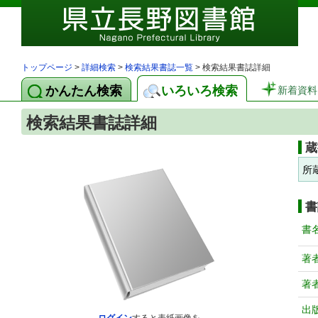
トップページ
>
詳細検索
>
検索結果書誌一覧
> 検索結果書誌詳細
かんたん検索
いろいろ検索
新着資料
検索結果書誌詳細
蔵
所
書
書
著
著
出