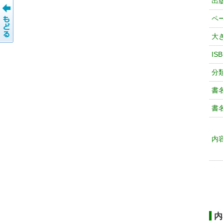
出
ペ
大
IS
分
書
書
内
内