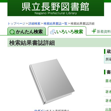
トップページ
>
詳細検索
>
検索結果書誌一覧
> 検索結果書誌詳細
かんたん検索
いろいろ検索
新着資料
検索結果書誌詳細
蔵
所
書
書
著
著
出