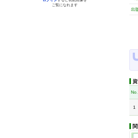
ログイン
すると表紙画像を
ご覧になれます
出
資
No.
1
関