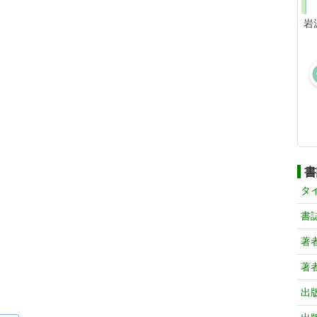
岩
書
タ
書
著
著
出