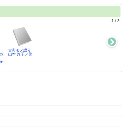
1
/
3
古典モノ語り
文豪と印影
うんちの行方
農業経営の継承
の
山本 淳子／著
西川 清史／著
神舘 和典／著,
と管理
…
山本 淳子／著
学