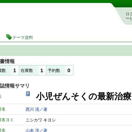
図書館 蔵書検索・予約システム
ロ
ー
テーマ資料
書情報
1
1
0
蔵数
在庫数
予約数
誌情報サマリ
小児ぜんそくの最新治療
名
者名
西川 清／著
者名ヨミ
ニシカワ キヨシ
者名
山本 淳／著