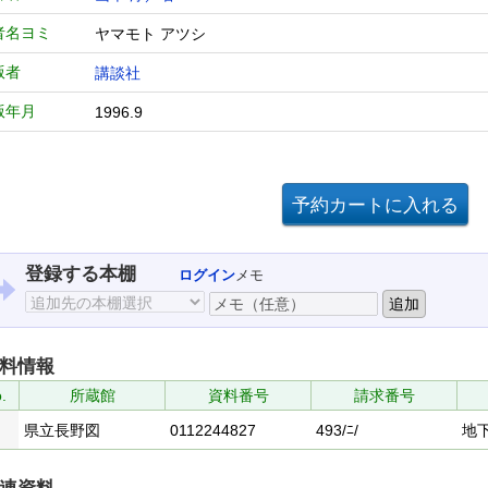
者名ヨミ
ヤマモト アツシ
版者
講談社
版年月
1996.9
登録する本棚
ログイン
メモ
料情報
.
所蔵館
資料番号
請求番号
県立長野図
0112244827
493/ﾆ/
地