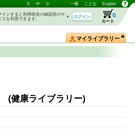
大
中
小
一般
こども
English
0
グインすると利用状況の確認等のサ
ビスを利用できます。
カート
マイライブラリー
 (健康ライブラリー)