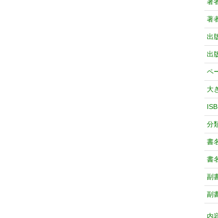
著
著
出
出
ペ
大
IS
分
書
書
副
副
内