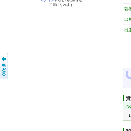
ログイン
すると表紙画像を
ご覧になれます
著
出
出
資
No
1