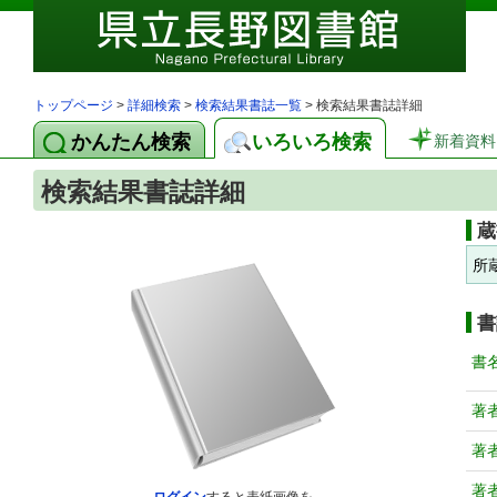
トップページ
>
詳細検索
>
検索結果書誌一覧
> 検索結果書誌詳細
かんたん検索
いろいろ検索
新着資料
検索結果書誌詳細
蔵
所
書
書
著
著
著