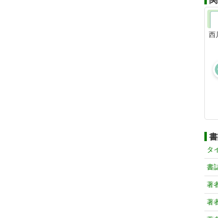
関
西
書
タ
書
著
著