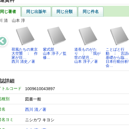
連資料
同じ著者
同じ出版年
同じ分類
同じ件名
川 清 山本 淳
荷風たちの東京
紫式部
道長ものがた
ことばと行
大空襲 ： 作
山本 淳子／監
り ： 「我が
動 ： 言語
家が目…
修…
世の望月…
基礎から臨…
西川 清史／著
山本 淳子／著
日本行動分析
会…
誌詳細
イトルコード
1009610043897
誌種別
図書一般
者名
西川 清／著
者名ヨミ
ニシカワ キヨシ