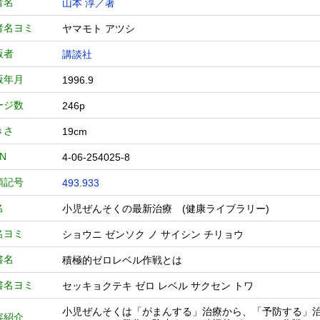
者名
山本 淳／著
者名ヨミ
ヤマモト アツシ
版者
講談社
版年月
1996.9
ージ数
246p
きさ
19cm
BN
4-06-254025-8
類記号
493.933
名
小児ぜんそくの最新治療 (健康ライブラリー)
名ヨミ
ショウニ ゼンソク ノ サイシン チリョウ
書名
積極的ゼロレベル作戦とは
書名ヨミ
セッキョクテキ ゼロ レベル サクセン トワ
小児ぜんそくは「がまんする」治療から、「予防する」
容紹介