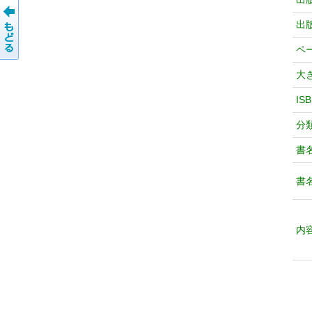
出
ペ
大
IS
分
書
書
内