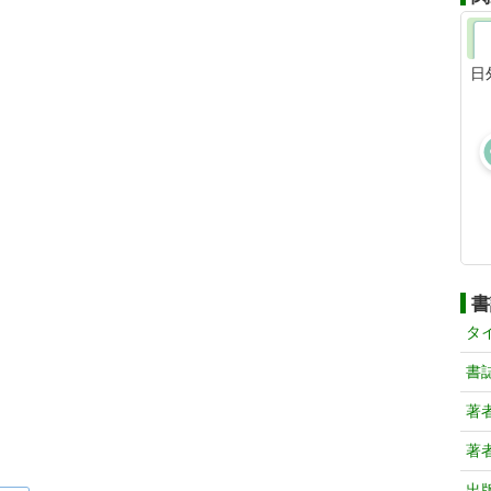
日
書
タ
書
著
著
出