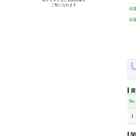
ログイン
すると表紙画像を
ご覧になれます
出
出
資
No.
1
関