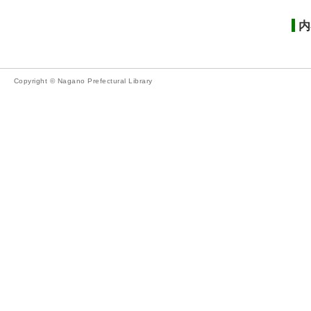
内
Copyright © Nagano Prefectural Library