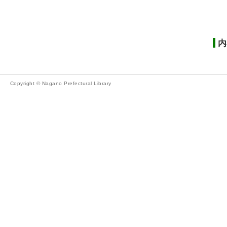
内
Copyright © Nagano Prefectural Library