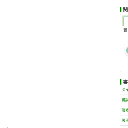
関
[
書
タ
書
著
著