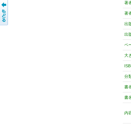
著
著
出
出
ペ
大
IS
分
書
書
内