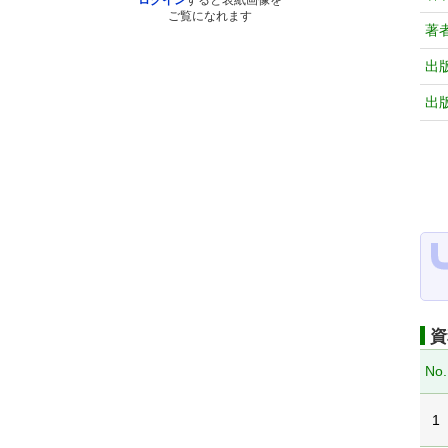
ログイン
すると表紙画像を
ご覧になれます
著
出
出
資
No.
1