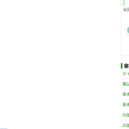
紀
書
タ
書
著
著
出
出