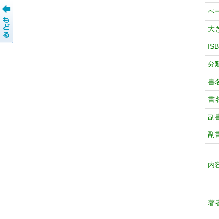
ペ
大
IS
分
書
書
副
副
内
著