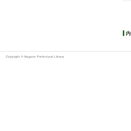
内
Copyright © Nagano Prefectural Library