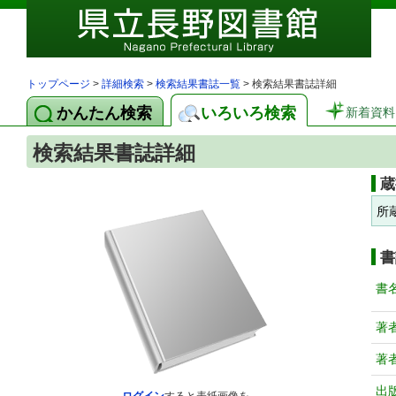
トップページ
>
詳細検索
>
検索結果書誌一覧
> 検索結果書誌詳細
かんたん検索
いろいろ検索
新着資料
検索結果書誌詳細
蔵
所
書
書
著
著
出