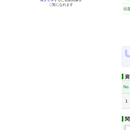
ログイン
すると表紙画像を
ご覧になれます
出
資
No.
1
関