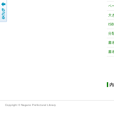
ペ
大
IS
分
書
書
内
Copyright © Nagano Prefectural Library