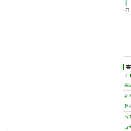
谷
書
タ
書
著
著
出
出