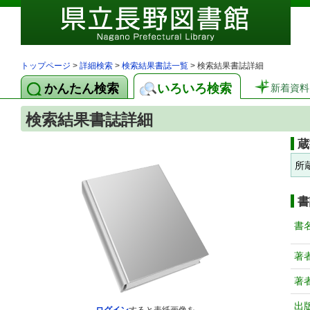
トップページ
>
詳細検索
>
検索結果書誌一覧
> 検索結果書誌詳細
かんたん検索
いろいろ検索
新着資料
検索結果書誌詳細
蔵
所
書
書
著
著
出