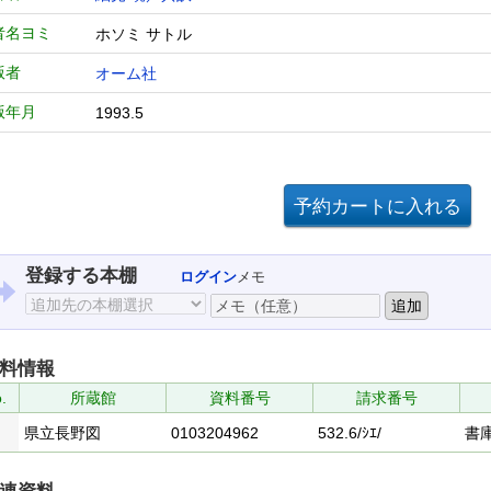
者名ヨミ
ホソミ サトル
版者
オーム社
版年月
1993.5
登録する本棚
ログイン
メモ
料情報
.
所蔵館
資料番号
請求番号
県立長野図
0103204962
532.6/ｼｴ/
書