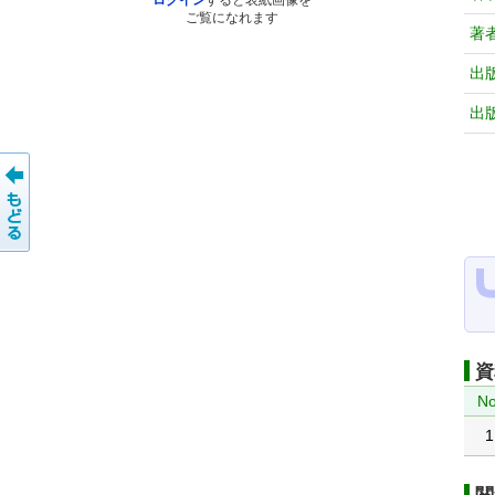
ログイン
すると表紙画像を
ご覧になれます
著
出
出
資
No
1