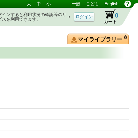
大
中
小
一般
こども
English
0
グインすると利用状況の確認等のサ
ビスを利用できます。
カート
マイライブラリー