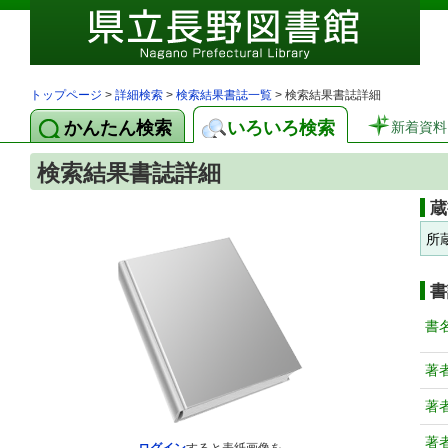
トップページ
>
詳細検索
>
検索結果書誌一覧
> 検索結果書誌詳細
かんたん検索
いろいろ検索
新着資料
検索結果書誌詳細
蔵
所
書
書
著
著
著