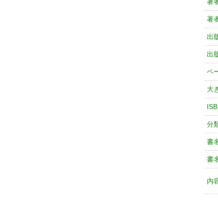
著
著
出
出
ペ
大
IS
分
書
書
内