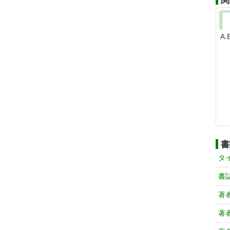
関
A
書
タ
書
著
著