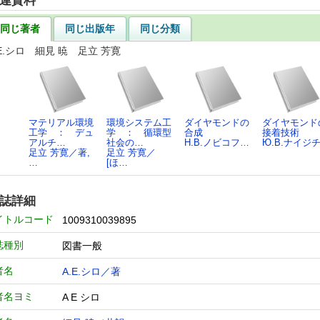
連資料
同じ著者
同じ出版年
同じ分類
.E.シロ 細見 暁 足立 芳寛
マテリアル環境
環境システム工
ダイヤモンドの
ダイヤモンド
工学 ： デュ
学 ： 循環型
合成
接着技術
アルチ…
社会の…
Н.В.ノビコフ…
Ю.В.ナイジ
足立 芳寛／著,
足立 芳寛／
…
[ほ…
誌詳細
イトルコード
1009310039895
誌種別
図書一般
者名
A.E.シロ／著
者名ヨミ
A E シロ