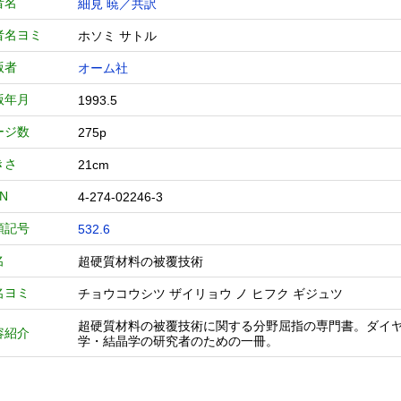
者名
細見 暁／共訳
者名ヨミ
ホソミ サトル
版者
オーム社
版年月
1993.5
ージ数
275p
きさ
21cm
BN
4-274-02246-3
類記号
532.6
名
超硬質材料の被覆技術
名ヨミ
チョウコウシツ ザイリョウ ノ ヒフク ギジュツ
超硬質材料の被覆技術に関する分野屈指の専門書。ダイ
容紹介
学・結晶学の研究者のための一冊。