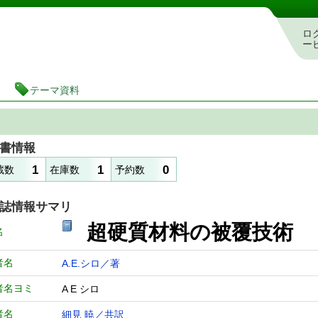
図書館 蔵書検索・予約システム
ロ
ー
テーマ資料
書情報
1
1
0
蔵数
在庫数
予約数
誌情報サマリ
超硬質材料の被覆技術
名
者名
A.E.シロ／著
者名ヨミ
A E シロ
者名
細見 暁／共訳