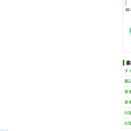
橋
書
タ
書
著
著
出
出