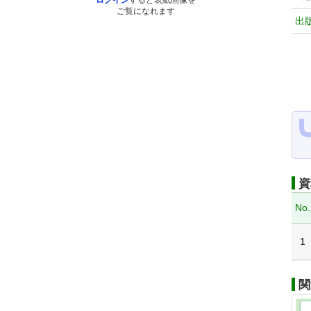
ログイン
すると表紙画像を
ご覧になれます
出
資
No.
1
関