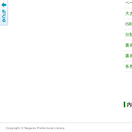
ペ
大
IS
分
書
書
各
内
Copyright © Nagano Prefectural Library