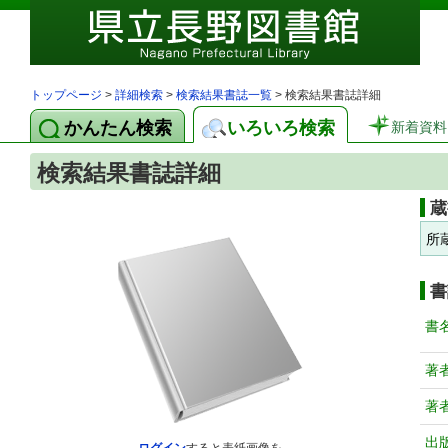
トップページ
>
詳細検索
>
検索結果書誌一覧
> 検索結果書誌詳細
かんたん検索
いろいろ検索
新着資料
検索結果書誌詳細
蔵
所
書
書
著
著
出