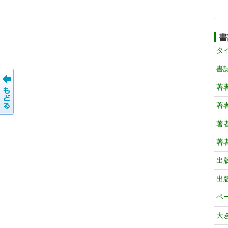
書
タ
書
著
著
著
著
出
出
ペ
大