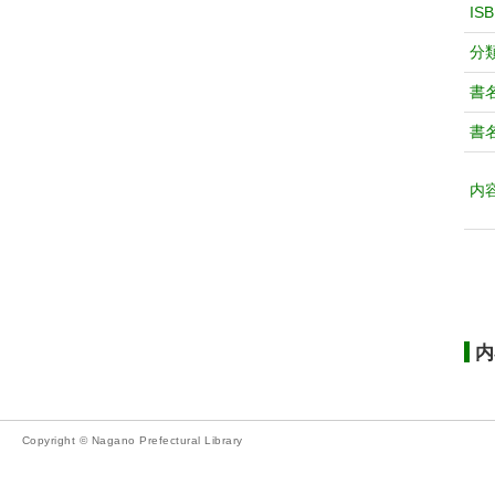
IS
分
書
書
内
内
Copyright © Nagano Prefectural Library