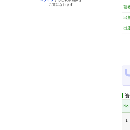
ログイン
すると表紙画像を
ご覧になれます
著
出
出
資
No.
1