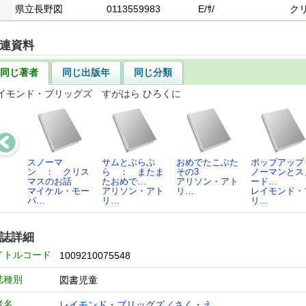
県立長野図
0113559983
E/ｻ/
ク
連資料
同じ著者
同じ出版年
同じ分類
イモンド・ブリッグズ すがはら ひろくに
スノーマ
サムとぶらぶ
おめでたこぶた
ポップアップ
ン ： クリス
ら ： またま
その3
ノーマンとス
マスのお話
たおめで…
アリソン・アト
ード…
マイケル・モー
アリソン・アト
リ…
レイモンド・
パ…
リ…
リ…
誌詳細
イトルコード
1009210075548
誌種別
図書児童
者名
レイモンド・ブリッグズ／さく・え