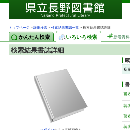
トップページ
>
詳細検索
>
検索結果書誌一覧
> 検索結果書誌詳細
かんたん検索
いろいろ検索
新着資料
検索結果書誌詳細
蔵
所
書
書
著
著
著