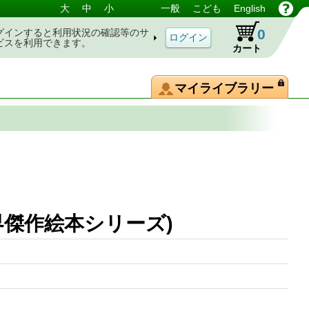
大
中
小
一般
こども
English
0
グインすると利用状況の確認等のサ
ビスを利用できます。
カート
マイライブラリー
界傑作絵本シリーズ)