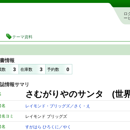
図書館 蔵書検索・予約システム
ロ
ー
テーマ資料
書情報
3
3
0
蔵数
在庫数
予約数
誌情報サマリ
さむがりやのサンタ (世
名
者名
レイモンド・ブリッグズ／さく・え
者名ヨミ
レイモンド ブリッグズ
者名
すがはら ひろくに／やく