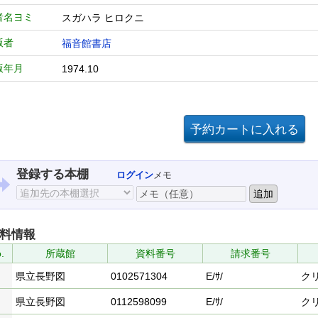
者名ヨミ
スガハラ ヒロクニ
版者
福音館書店
版年月
1974.10
登録する本棚
ログイン
メモ
料情報
.
所蔵館
資料番号
請求番号
県立長野図
0102571304
E/ｻ/
ク
県立長野図
0112598099
E/ｻ/
ク