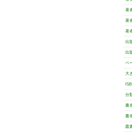
著
著
著
出
出
ペ
大
IS
分
書
書
叢