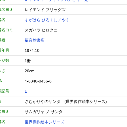
者名ヨミ
レイモンド ブリッグズ
者名
すがはら ひろくに／やく
者名ヨミ
スガハラ ヒロクニ
版者
福音館書店
版年月
1974.10
ージ数
1冊
きさ
26cm
BN
4-8340-0436-8
類記号
E
名
さむがりやのサンタ (世界傑作絵本シリーズ)
名ヨミ
サムガリヤ ノ サンタ
書名
世界傑作絵本シリーズ