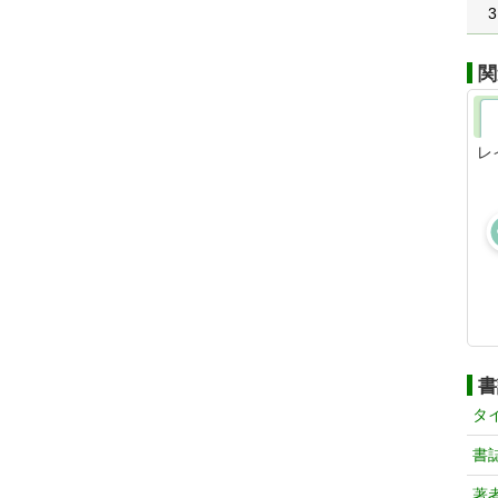
3
関
レ
書
タ
書
著