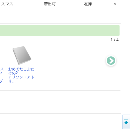
リスマス
帯出可
在庫
○
1
/
4
 ス
おめでたこぶた
おめでたこぶた
水たまりおじさ
おぢさん
ノ
その2
その1
ん
レイモンド・ブ
アリソン・アト
アリソン・アト
レイモンド・ブ
リ…
ブ
リ…
リ…
リ…