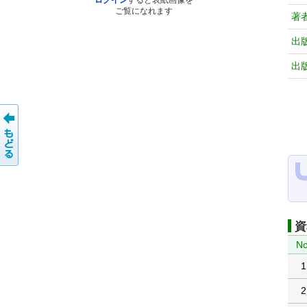
ログイン
すると表紙画像を
ご覧になれます
著
出
出
資
No
1
2