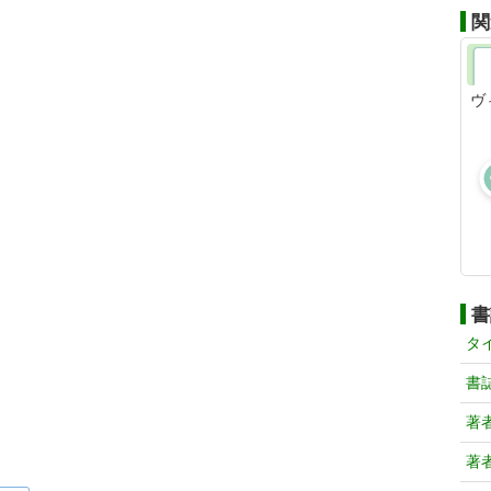
関
ヴ
書
タ
書
著
著