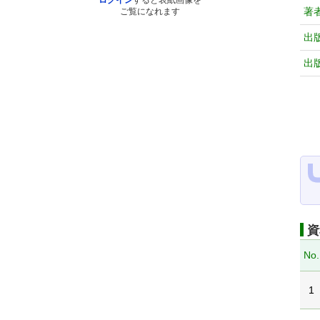
ログイン
すると表紙画像を
著
ご覧になれます
出
出
資
No.
1