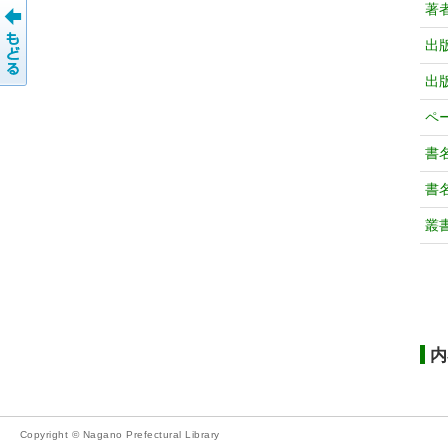
著
出
出
ペ
書
書
叢
内
Copyright © Nagano Prefectural Library