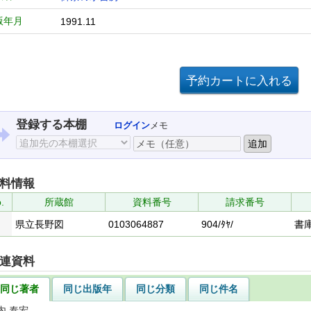
版年月
1991.11
登録する本棚
ログイン
メモ
料情報
.
所蔵館
資料番号
請求番号
県立長野図
0103064887
904/ﾀﾔ/
書
連資料
同じ著者
同じ出版年
同じ分類
同じ件名
内 泰宏