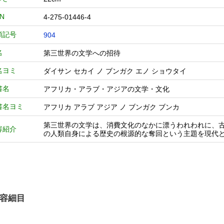
BN
4-275-01446-4
類記号
904
名
第三世界の文学への招待
名ヨミ
ダイサン セカイ ノ ブンガク エノ ショウタイ
書名
アフリカ・アラブ・アジアの文学・文化
書名ヨミ
アフリカ アラブ アジア ノ ブンガク ブンカ
第三世界の文学は、消費文化のなかに漂うわれわれに、
容紹介
の人類自身による歴史の根源的な奪回という主題を現代
容細目