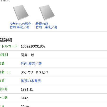
少年たちの戦争
希望の砦
竹内 泰宏／著
竹内 泰宏／著
誌詳細
イトルコード
1009210031807
誌種別
図書一般
者名
竹内 泰宏／著
者名ヨミ
タケウチ ヤスヒロ
版者
御茶の水書房
版年月
1991.11
ージ数
514p
きさ
22cm