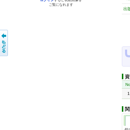
ログイン
すると表紙画像を
ご覧になれます
出
資
No
1
関
竹