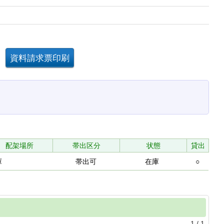
配架場所
帯出区分
状態
貸出
庫
帯出可
在庫
○
1
/
1