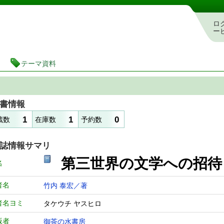
図書館 蔵書検索・予約システム
ロ
ー
テーマ資料
書情報
1
1
0
蔵数
在庫数
予約数
誌情報サマリ
第三世界の文学への招
名
者名
竹内 泰宏／著
者名ヨミ
タケウチ ヤスヒロ
版者
御茶の水書房