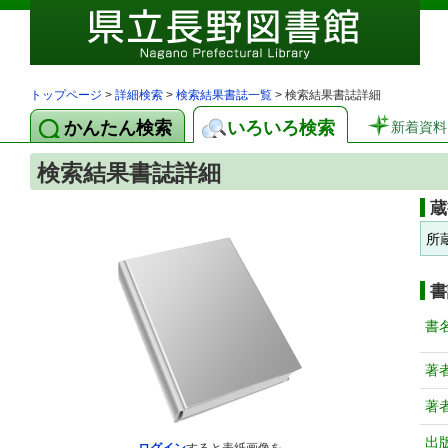
トップページ
>
詳細検索
>
検索結果書誌一覧
> 検索結果書誌詳細
かんたん検索
いろいろ検索
新着資料
検索結果書誌詳細
蔵
所
書
書
著
著
出