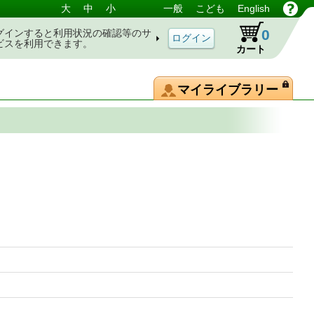
大
中
小
一般
こども
English
0
グインすると利用状況の確認等のサ
ビスを利用できます。
カート
マイライブラリー
待