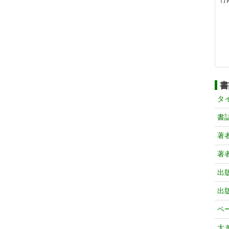
書
タ
書
著
著
出
出
ペ
大