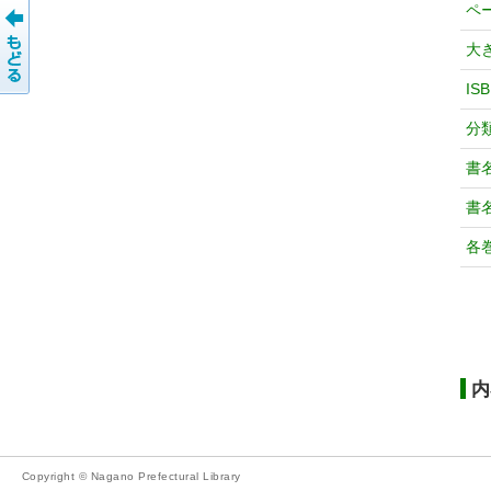
ペ
大
IS
分
書
書
各
内
Copyright © Nagano Prefectural Library