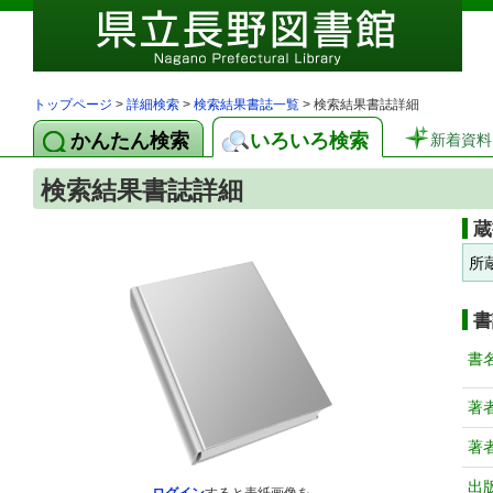
トップページ
>
詳細検索
>
検索結果書誌一覧
> 検索結果書誌詳細
かんたん検索
いろいろ検索
新着資料
検索結果書誌詳細
蔵
所
書
書
著
著
出