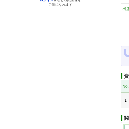
ログイン
すると表紙画像を
ご覧になれます
出
資
No.
1
関