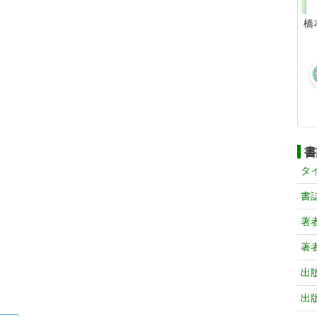
橋
書
タ
書
著
著
出
出