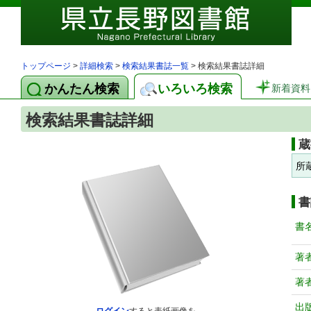
トップページ
>
詳細検索
>
検索結果書誌一覧
> 検索結果書誌詳細
かんたん検索
いろいろ検索
新着資料
検索結果書誌詳細
蔵
所
書
書
著
著
出