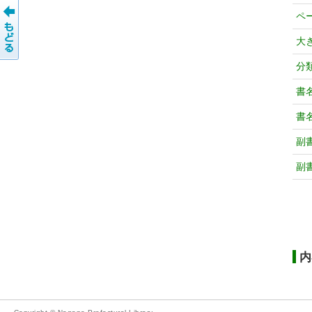
ペ
大
分
書
書
副
副
内