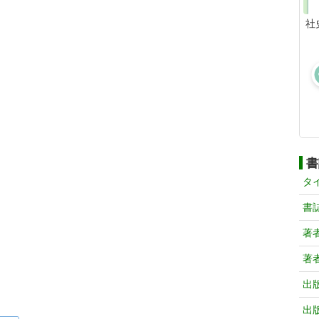
社
書
タ
書
著
著
出
出