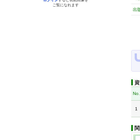
ログイン
すると表紙画像を
ご覧になれます
出
資
No.
1
関