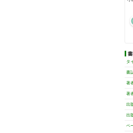
書
タ
書
著
著
出
出
ペ