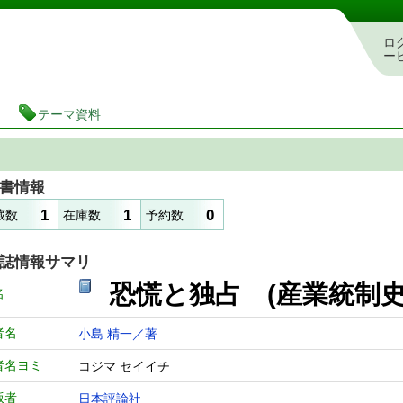
図書館 蔵書検索・予約システム
ロ
ー
テーマ資料
書情報
1
1
0
蔵数
在庫数
予約数
誌情報サマリ
恐慌と独占 (産業統制史
名
者名
小島 精一／著
者名ヨミ
コジマ セイイチ
版者
日本評論社