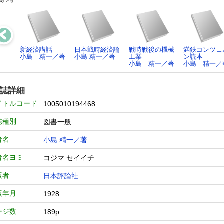
新経済講話
日本戦時経済論
戦時戦後の機械
満鉄コンツェ
小島 精一／著
小島 精一／著
工業
ン読本
小島 精一／著
小島 精一／
誌詳細
イトルコード
1005010194468
誌種別
図書一般
者名
小島 精一／著
者名ヨミ
コジマ セイイチ
版者
日本評論社
版年月
1928
ージ数
189p