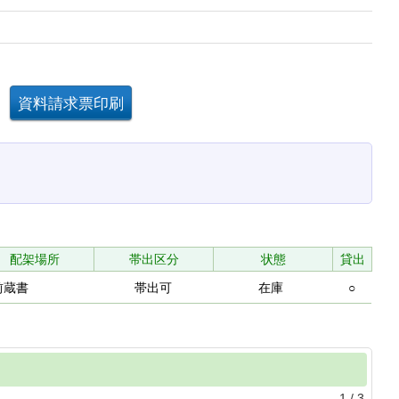
配架場所
帯出区分
状態
貸出
前蔵書
帯出可
在庫
○
1
/
3