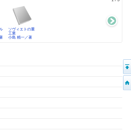
ル
ソヴィエトの重
北支経済読本
国営と民営
世界経済の常識
工業
小島 精一／著
小島 精一／著
小島 精一／著
著
小島 精一／著