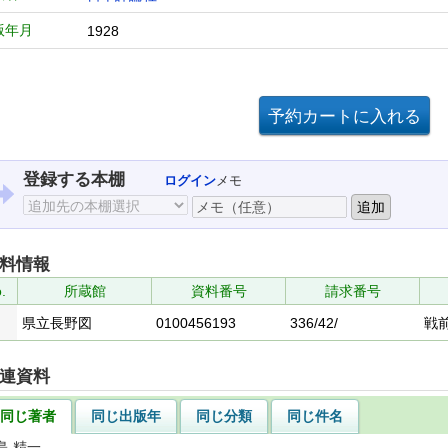
版年月
1928
登録する本棚
ログイン
メモ
料情報
.
所蔵館
資料番号
請求番号
県立長野図
0100456193
336/42/
戦
連資料
同じ著者
同じ出版年
同じ分類
同じ件名
島 精一