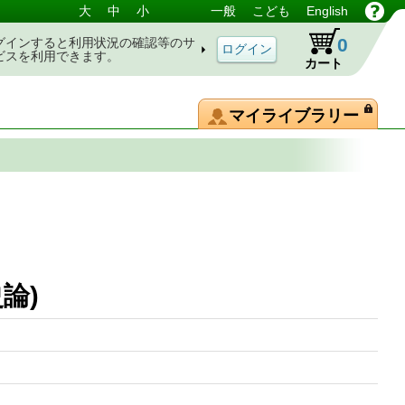
大
中
小
一般
こども
English
0
グインすると利用状況の確認等のサ
ビスを利用できます。
カート
マイライブラリー
論)