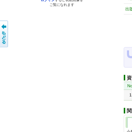
ログイン
すると表紙画像を
ご覧になれます
出
資
No
1
関
小