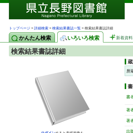
トップページ
>
詳細検索
>
検索結果書誌一覧
> 検索結果書誌詳細
かんたん検索
いろいろ検索
新着資料
検索結果書誌詳細
蔵
所
書
書
著
著
出