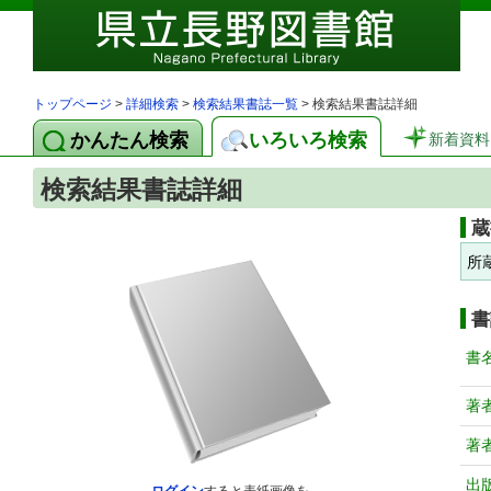
トップページ
>
詳細検索
>
検索結果書誌一覧
> 検索結果書誌詳細
かんたん検索
いろいろ検索
新着資料
検索結果書誌詳細
蔵
所
書
書
著
著
出