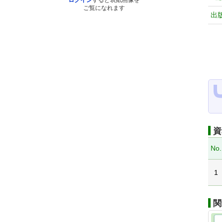
ログイン
すると表紙画像を
ご覧になれます
出
資
No.
1
関