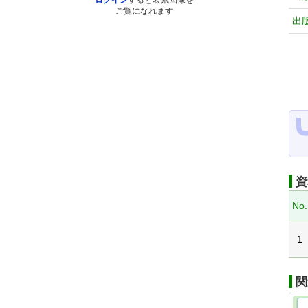
ログイン
すると表紙画像を
ご覧になれます
出
資
No.
1
関