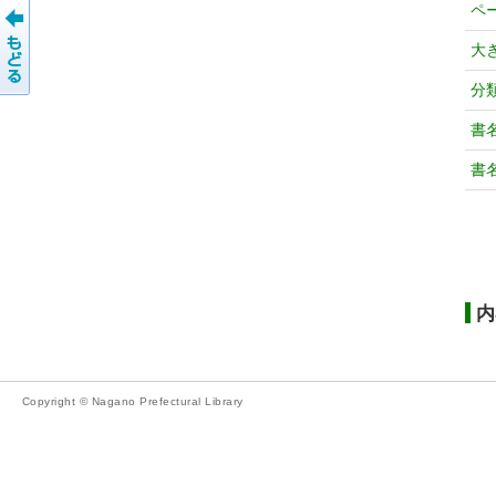
ペ
大
分
書
書
内
Copyright © Nagano Prefectural Library