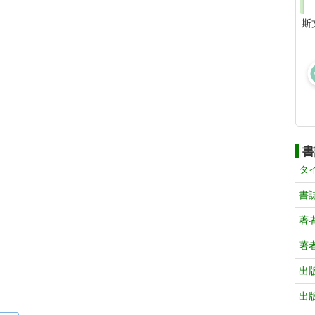
斯
書
タ
書
著
著
出
出