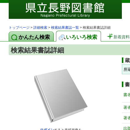
トップページ
>
詳細検索
>
検索結果書誌一覧
> 検索結果書誌詳細
かんたん検索
いろいろ検索
新着資料
検索結果書誌詳細
蔵
所
書
書
著
著
出