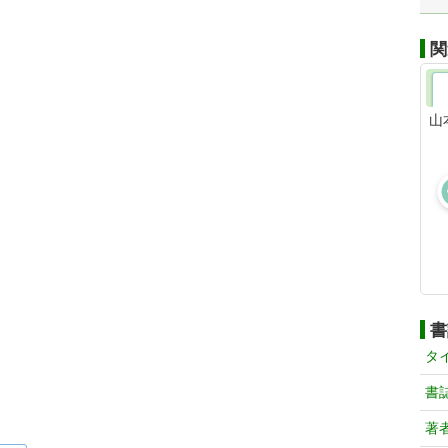
関
山
書
タ
書
著