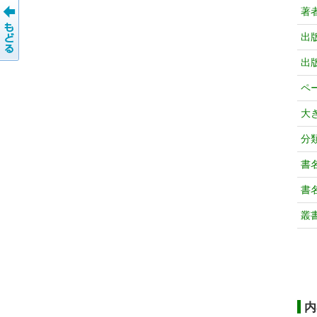
著
出
出
ペ
大
分
書
書
叢
内