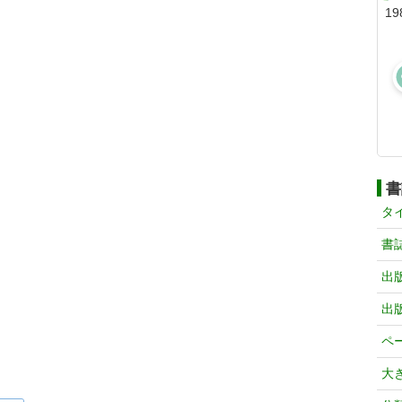
19
書
タ
書
出
出
ペ
大