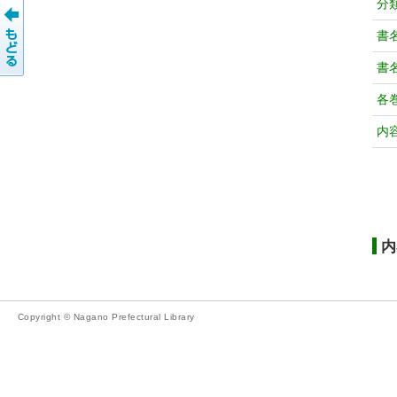
分
書
書
各
内
内
Copyright © Nagano Prefectural Library