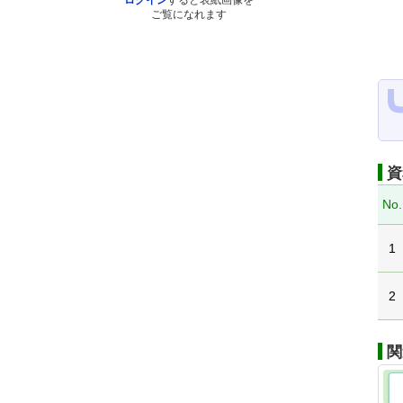
ログイン
すると表紙画像を
ご覧になれます
資
No.
1
2
関