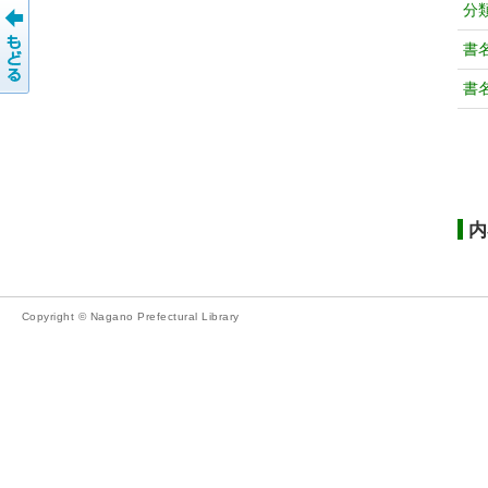
分
書
書
内
Copyright © Nagano Prefectural Library