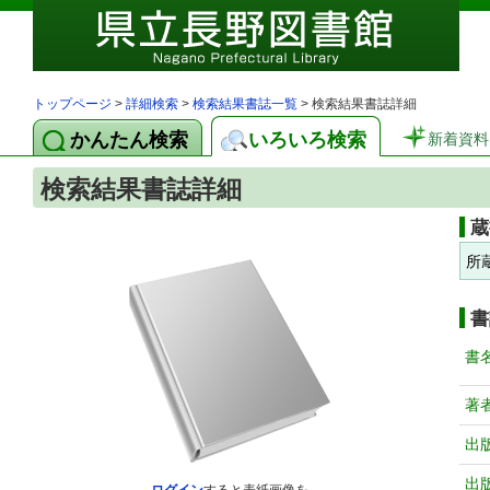
トップページ
>
詳細検索
>
検索結果書誌一覧
> 検索結果書誌詳細
かんたん検索
いろいろ検索
新着資料
検索結果書誌詳細
蔵
所
書
書
著
出
出