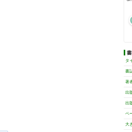
書
タ
書
著
出
出
ペ
大