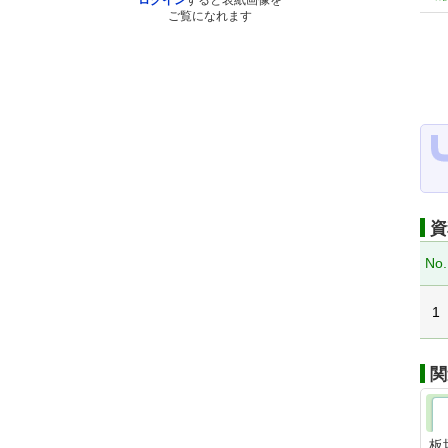
ログイン
すると表紙画像を
ご覧になれます
資
No.
1
関
板