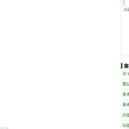
小
書
タ
書
著
著
出
出