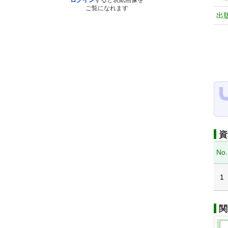
ログイン
すると表紙画像を
ご覧になれます
出
資
No.
1
関