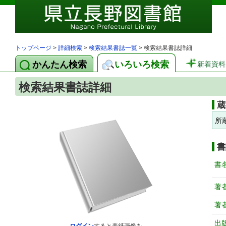
トップページ
>
詳細検索
>
検索結果書誌一覧
> 検索結果書誌詳細
かんたん検索
いろいろ検索
新着資料
検索結果書誌詳細
蔵
所
書
書
著
著
出