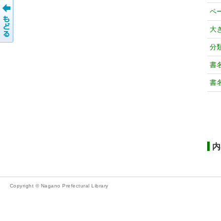
ペ
大
分
書
書
内
Copyright © Nagano Prefectural Library