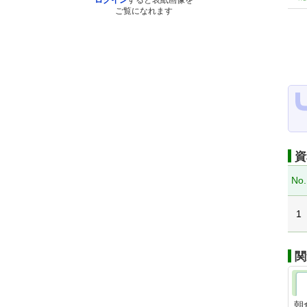
ログイン
すると表紙画像を
ご覧になれます
資
No.
1
関
朝