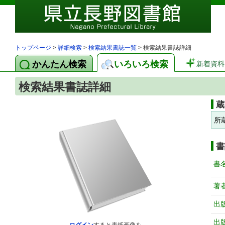
トップページ
>
詳細検索
>
検索結果書誌一覧
> 検索結果書誌詳細
かんたん検索
いろいろ検索
新着資料
検索結果書誌詳細
蔵
所
書
書
著
出
出