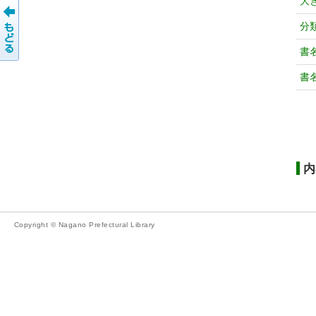
大
分
書
書
内
Copyright © Nagano Prefectural Library