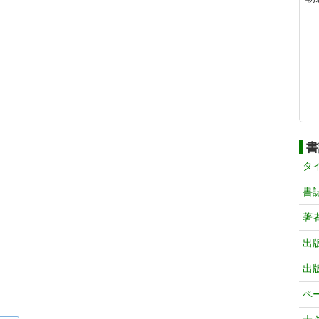
書
タ
書
著
出
出
ペ