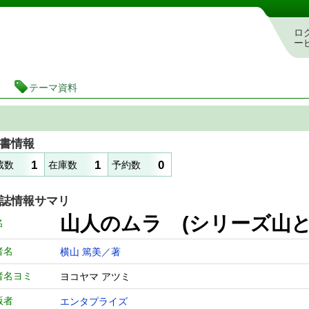
図書館 蔵書検索・予約システム
ロ
ー
テーマ資料
書情報
1
1
0
蔵数
在庫数
予約数
誌情報サマリ
山人のムラ (シリーズ山と
名
者名
横山 篤美／著
者名ヨミ
ヨコヤマ アツミ
版者
エンタプライズ