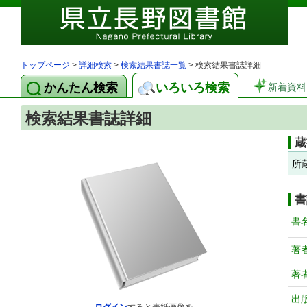
トップページ
>
詳細検索
>
検索結果書誌一覧
> 検索結果書誌詳細
かんたん検索
いろいろ検索
新着資料
検索結果書誌詳細
蔵
所
書
書
著
著
出