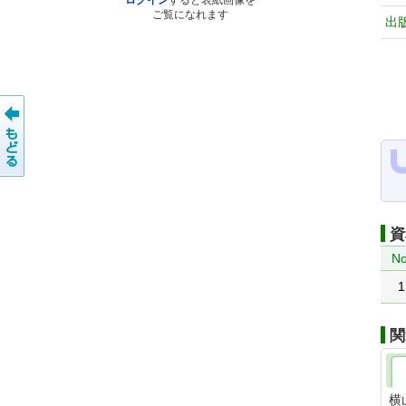
ログイン
すると表紙画像を
ご覧になれます
出
資
No
1
関
横