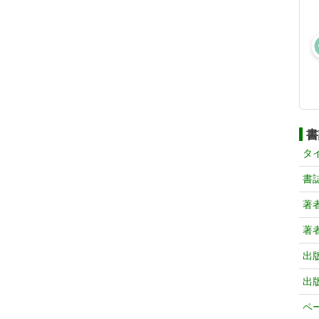
書
タ
書
著
著
出
出
ペ