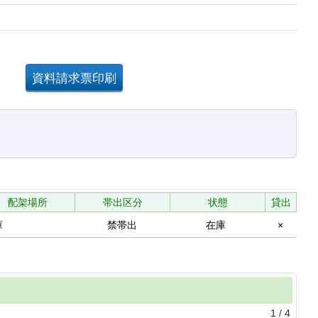
。
配架場所
帯出区分
状態
貸出
庫
禁帯出
在庫
×
1
/
4