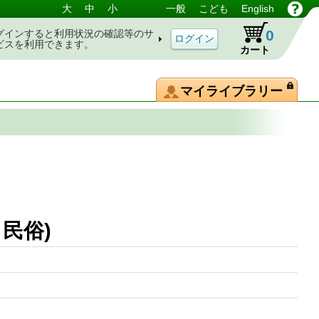
大
中
小
一般
こども
English
0
グインすると利用状況の確認等のサ
ビスを利用できます。
カート
マイライブラリー
民俗)