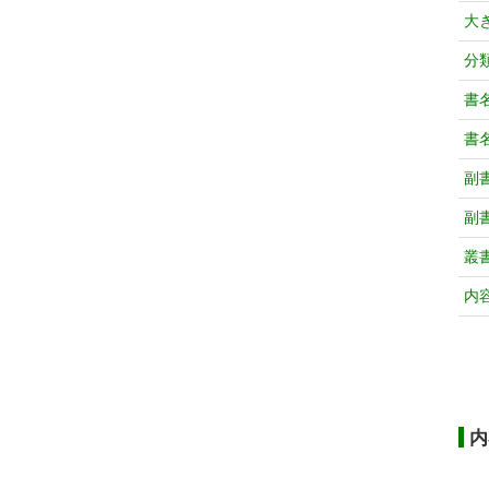
大
分
書
書
副
副
叢
内
内