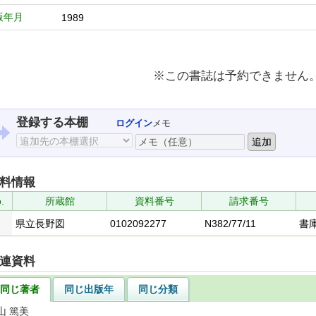
版年月
1989
※この書誌は予約できません
登録する本棚
ログイン
メモ
料情報
.
所蔵館
資料番号
請求番号
県立長野図
0102092277
N382/77/11
書
連資料
同じ著者
同じ出版年
同じ分類
山 篤美