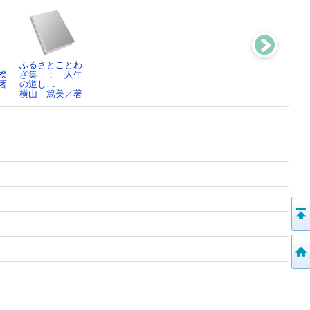
：
ふるさとことわ
実録 杣人の
乗鞍岳麓湯の里
古文書難語辞典
揆
ざ集 ： 人生
村 ： 北アル
白骨（白船）
横山 篤美／編
著
の道し…
プス寒村…
： そ…
横山 篤美／著
横山 篤美／著
横山 篤美／著