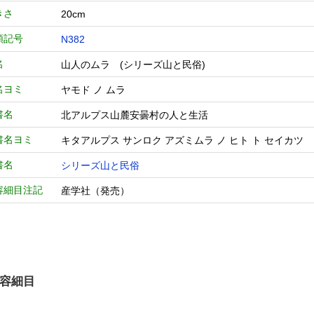
きさ
20cm
類記号
N382
名
山人のムラ (シリーズ山と民俗)
名ヨミ
ヤモド ノ ムラ
書名
北アルプス山麓安曇村の人と生活
書名ヨミ
キタアルプス サンロク アズミムラ ノ ヒト ト セイカツ
書名
シリーズ山と民俗
容細目注記
産学社（発売）
容細目