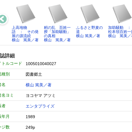
上高地物
籾の乱 百姓一
ふるさと野麦の
加助騒動 
語 ： その発
揆「加助騒動」
道
松本領百姓一
展の源流続
の真相
横山 篤美／著
横山 篤美／
横山 篤美／著
横山 篤美／著
誌詳細
イトルコード
1005010040027
誌種別
図書郷土
者名
横山 篤美／著
者名ヨミ
ヨコヤマ アツミ
版者
エンタプライズ
版年月
1989
ージ数
249p