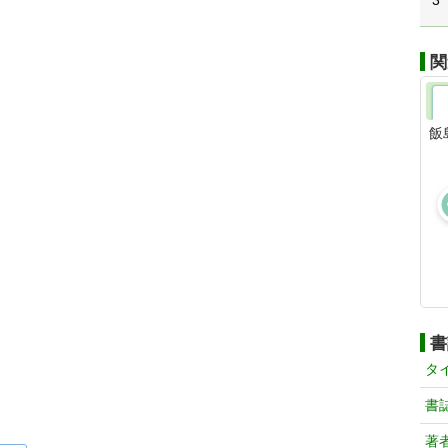
3
関
飯
書
タ
書
著