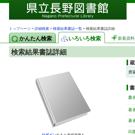
トップページ
>
詳細検索
>
検索結果書誌一覧
> 検索結果書誌詳細
かんたん検索
いろいろ検索
新着資料
検索結果書誌詳細
蔵
所
書
書
著
著
出