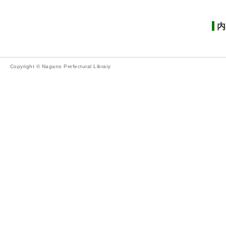
内
Copyright © Nagano Prefectural Library