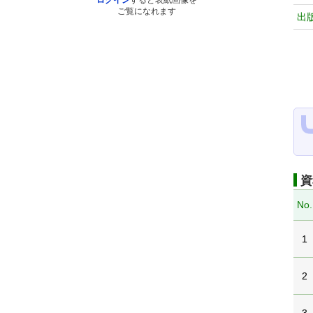
ログイン
すると表紙画像を
ご覧になれます
出
資
No.
1
2