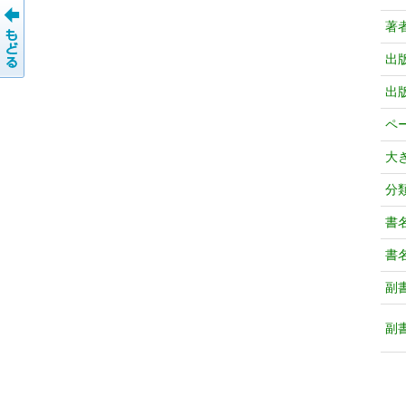
著
出
出
ペ
大
分
書
書
副
副