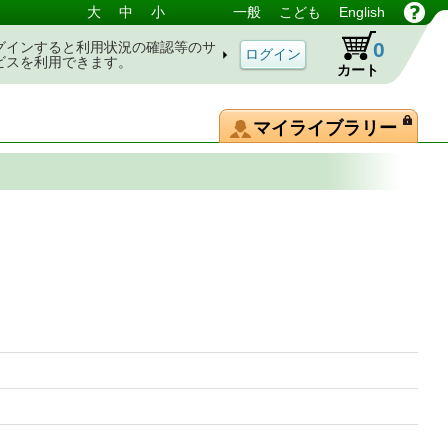
大
中
小
一般
こども
English
0
グインすると利用状況の確認等のサ
ビスを利用できます。
カート
マイライブラリー
典