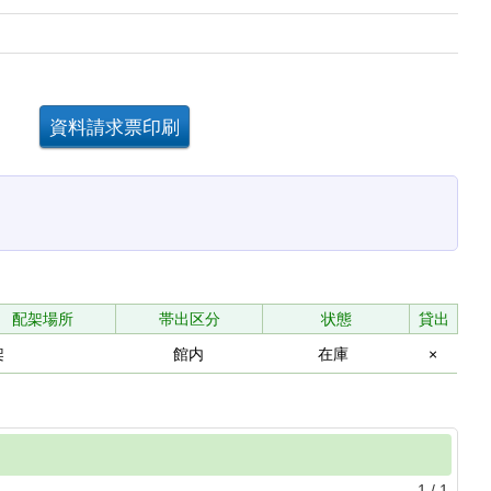
。
配架場所
帯出区分
状態
貸出
架
館内
在庫
×
1
/
1