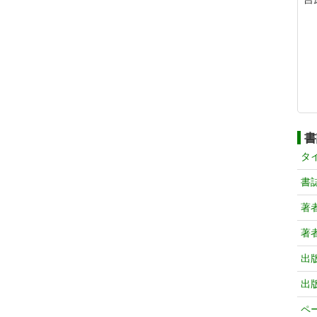
書
タ
書
著
著
出
出
ペ