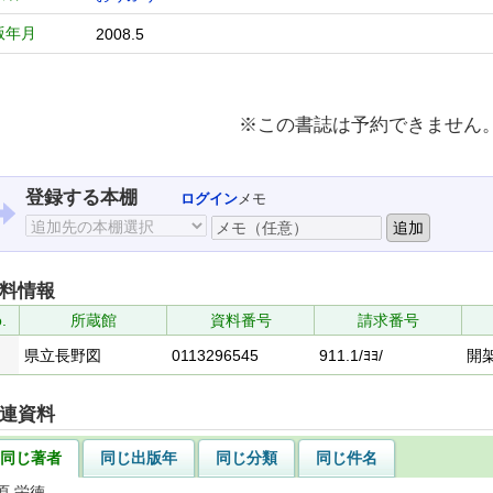
版年月
2008.5
※この書誌は予約できません
登録する本棚
ログイン
メモ
料情報
.
所蔵館
資料番号
請求番号
県立長野図
0113296545
911.1/ﾖﾖ/
開
連資料
同じ著者
同じ出版年
同じ分類
同じ件名
原 栄徳