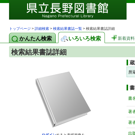
トップページ
>
詳細検索
>
検索結果書誌一覧
> 検索結果書誌詳細
かんたん検索
いろいろ検索
新着資料
検索結果書誌詳細
蔵
所
書
書
著
著
出