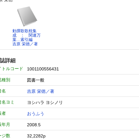
勅撰歌歌枕集
成 ： 関連万
葉…索引編
吉原 栄徳／著
誌詳細
イトルコード
1001100556431
誌種別
図書一般
者名
吉原 栄徳／著
者名ヨミ
ヨシハラ ヨシノリ
版者
おうふう
版年月
2008.5
ージ数
32,2282p