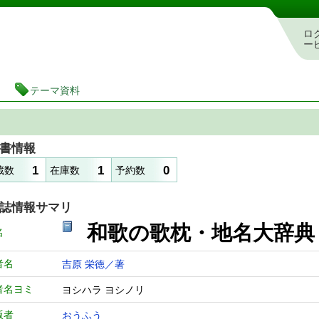
図書館 蔵書検索・予約システム
ロ
ー
テーマ資料
書情報
1
1
0
蔵数
在庫数
予約数
誌情報サマリ
和歌の歌枕・地名大辞
名
者名
吉原 栄徳／著
者名ヨミ
ヨシハラ ヨシノリ
版者
おうふう