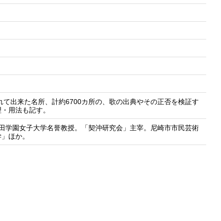
れて出来た名所、計約6700カ所の、歌の出典やその正否を検証す
理・用法も記す。
園田学園女子大学名誉教授。「契沖研究会」主宰。尼崎市市民芸術
学」ほか。