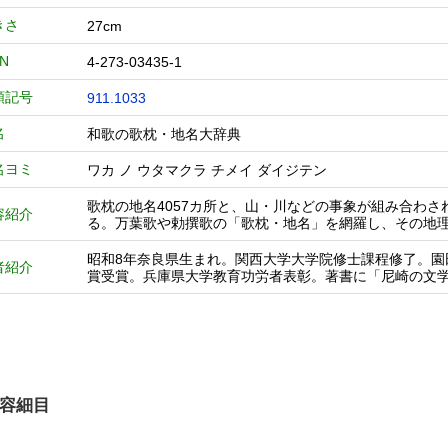
きさ
27cm
BN
4-273-03435-1
類記号
911.1033
名
和歌の歌枕・地名大辞典
名ヨミ
ワカ ノ ウタマクラ チメイ ダイジテン
歌枕の地名4057カ所と、山・川などの事象が組み合わさ
容紹介
る。万葉歌や勅撰歌の「歌枕・地名」を網羅し、その地
昭和8年奈良県生まれ。関西大学大学院修士課程修了。
者紹介
賞受賞。兵庫県大学教育功労者表彰。著書に「尼崎の文
容細目