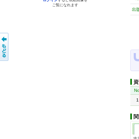
ログイン
すると表紙画像を
ご覧になれます
出
資
No
1
関
吉