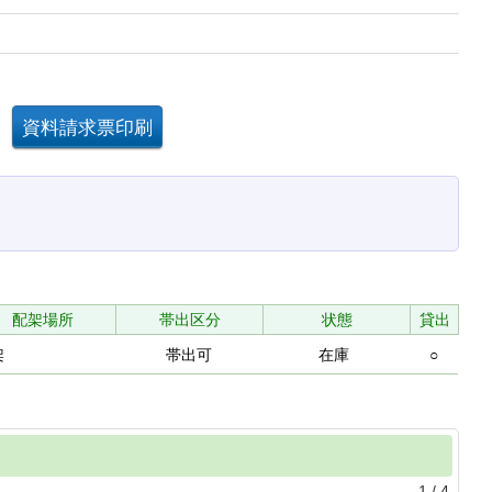
配架場所
帯出区分
状態
貸出
架
帯出可
在庫
○
1
/
4