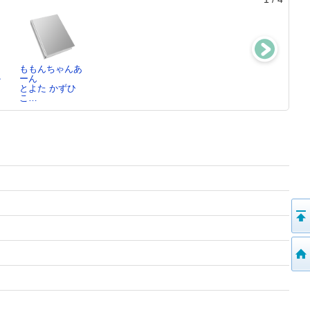
ももんちゃんあ
わにわにのごち
まちのでんしゃ
はるちゃんトイ
か
ーん
そう
小賀野 実／写
レ
とよた かずひ
小風 さち／ぶ
真…
中川 ひろたか
こ…
ん…
／…