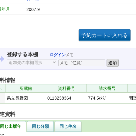
版年月
2007.9
登録する本棚
ログイン
メモ
料情報
.
所蔵館
資料番号
請求番号
県立長野図
0113238364
774.5/ｸｸ/
開
連資料
同じ出版年
同じ分類
同じ件名
07