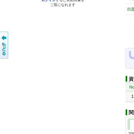
ログイン
すると表紙画像を
ご覧になれます
出
資
No
1
関
20