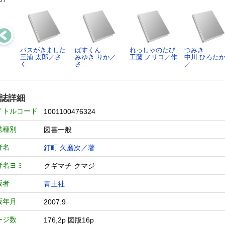
バスがきました
ばすくん
れっしゃのたび
つみき
三浦 太郎／さ
みゆき りか／
工藤 ノリコ／作
中川 ひろた
く…
さ…
／…
誌詳細
イトルコード
1001100476324
誌種別
図書一般
者名
釘町 久磨次／著
者名ヨミ
クギマチ クマジ
版者
青土社
版年月
2007.9
ージ数
176,2p 図版16p