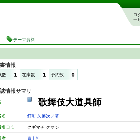
図書館 蔵書検索・予約システム
ロ
ー
テーマ資料
書情報
1
1
0
蔵数
在庫数
予約数
誌情報サマリ
歌舞伎大道具師
名
者名
釘町 久磨次／著
者名ヨミ
クギマチ クマジ
版者
青土社