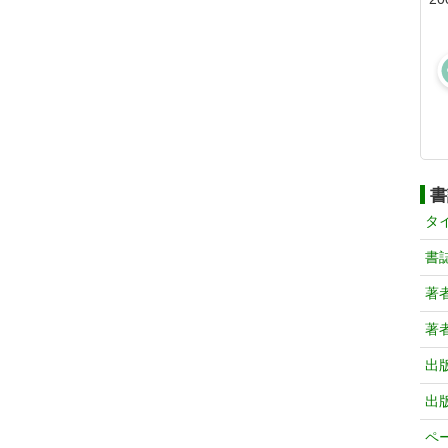
書
タ
書
著
著
出
出
ペ