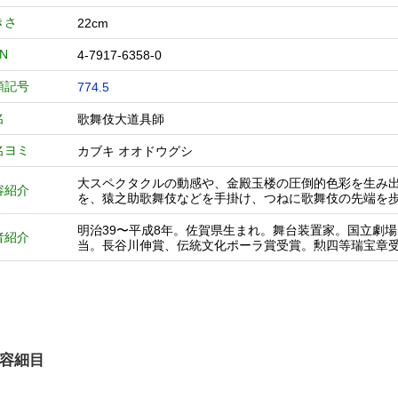
きさ
22cm
BN
4-7917-6358-0
類記号
774.5
名
歌舞伎大道具師
名ヨミ
カブキ オオドウグシ
大スペクタクルの動感や、金殿玉楼の圧倒的色彩を生み
容紹介
を、猿之助歌舞伎などを手掛け、つねに歌舞伎の先端を
明治39〜平成8年。佐賀県生まれ。舞台装置家。国立劇
者紹介
当。長谷川伸賞、伝統文化ポーラ賞受賞。勲四等瑞宝章
容細目