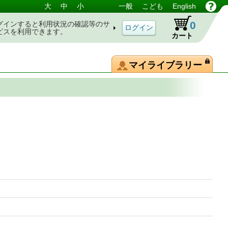
大
中
小
一般
こども
English
0
グインすると利用状況の確認等のサ
ビスを利用できます。
カート
マイライブラリー