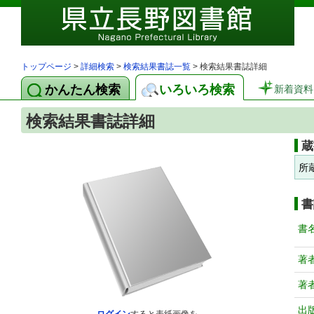
トップページ
>
詳細検索
>
検索結果書誌一覧
> 検索結果書誌詳細
かんたん検索
いろいろ検索
新着資料
検索結果書誌詳細
蔵
所
書
書
著
著
出