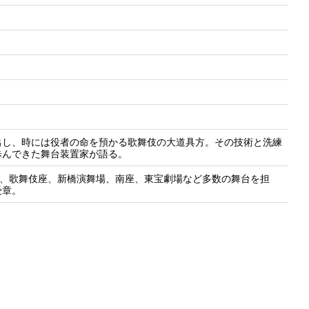
出し、時には役者の命を預かる歌舞伎の大道具方。その技術と洗練
歩んできた舞台装置家が語る。
場、歌舞伎座、新橋演舞場、南座、東宝劇場など多数の舞台を担
受章。