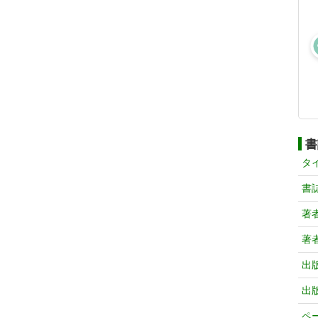
書
タ
書
著
著
出
出
ペ