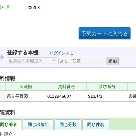
版年月
2006.3
登録する本棚
ログイン
メモ
料情報
.
所蔵館
資料番号
請求番号
県立長野図
0112946637
913/ｷ/3
書
連資料
同じ著者
同じ出版年
同じ分類
同じ件名
本 鶏介