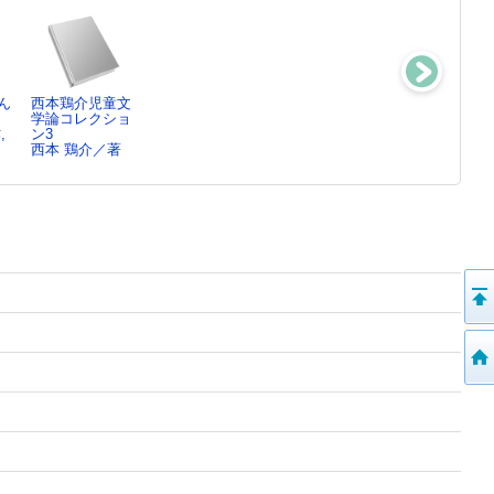
ん
西本鶏介児童文
西本鶏介児童文
西本鶏介児童文
中大兄皇
学論コレクショ
学論コレクショ
学論コレクショ
子 ： 大化の
,
ン3
ン2
ン1
改新をおこな…
西本 鶏介／著
西本 鶏介／著
西本 鶏介／著
山岸 良二／監
修…