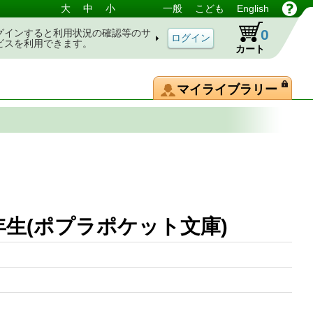
大
中
小
一般
こども
English
0
グインすると利用状況の確認等のサ
ビスを利用できます。
カート
マイライブラリー
生(ポプラポケット文庫)