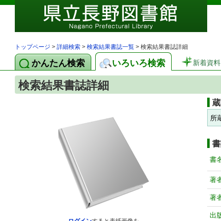
トップページ
>
詳細検索
>
検索結果書誌一覧
> 検索結果書誌詳細
かんたん検索
いろいろ検索
新着資料
検索結果書誌詳細
蔵
所
書
書
著
著
出