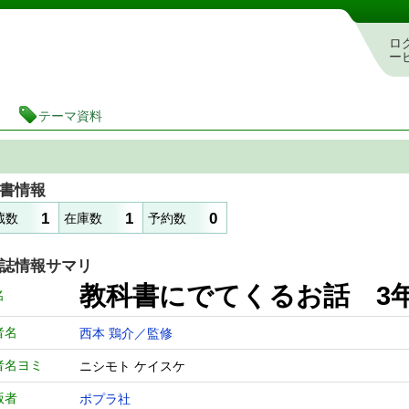
図書館 蔵書検索・予約システム
ロ
ー
テーマ資料
書情報
1
1
0
蔵数
在庫数
予約数
誌情報サマリ
教科書にでてくるお話 3年
名
者名
西本 鶏介／監修
者名ヨミ
ニシモト ケイスケ
版者
ポプラ社