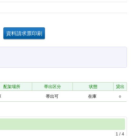
配架場所
帯出区分
状態
貸出
庫
帯出可
在庫
○
1
/
4