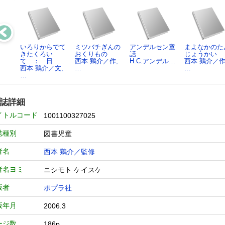
いろりからでて
ミツバチぎんの
アンデルセン童
まよなかのた
きたくろい
おくりもの
話
じょうかい
て ： 日…
西本 鶏介／作,
H.C.アンデル…
西本 鶏介／作
西本 鶏介／文,
…
…
…
誌詳細
イトルコード
1001100327025
誌種別
図書児童
者名
西本 鶏介／監修
者名ヨミ
ニシモト ケイスケ
版者
ポプラ社
版年月
2006.3
ージ数
186p