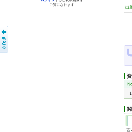
ログイン
すると表紙画像を
ご覧になれます
出
資
No
1
関
西