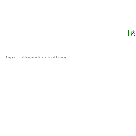
内
Copyright © Nagano Prefectural Library