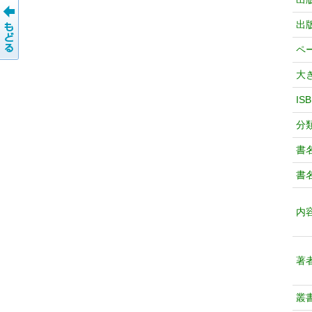
出
ペ
大
IS
分
書
書
内
著
叢