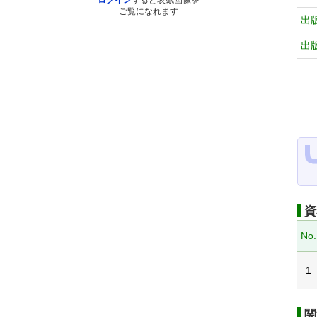
ログイン
すると表紙画像を
ご覧になれます
出
出
資
No.
1
関