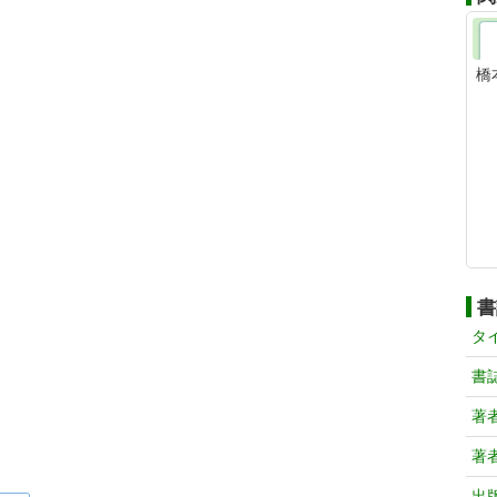
橋
書
タ
書
著
著
出